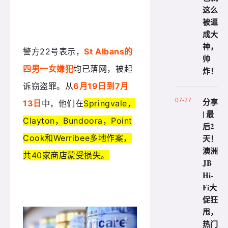
这么
被逼
成大
神，
警方22号表示，
St Albans的
帅
四男一女嫌犯
均已落网，被起
炸！
诉窃盗罪。从
6月19日到7月
07-27
分享
13日
中，他们在
Springvale，
| 最
Clayton，Bundoora，Point
后2
Cook和Werribee多地作案，
天！
澳洲
共40家商店蒙受损失。
JB
Hi-
Fi大
促狂
甩，
热门