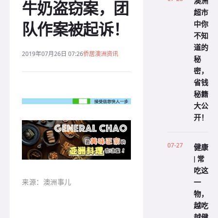
澳洲
牛奶盗窃案，团
超市
队作案被起诉！
中你
不知
道的
2019年07月26日 07:26
侨居澳洲资讯
秘
密，
省钱
秘籍
大公
开！
07-27
健康
| 常
吃这
一
来源：澳洲事儿
物，
越吃
越健