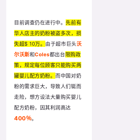
目前调查仍在进行中。
先前有
华人店主的奶粉被盗多次，损
失超$ 10万。
由于超市巨头
沃
尔沃斯
和
Coles
都出台
限购政
策，规定每位顾客只能购买两
罐婴儿配方奶粉。
而中国对奶
粉的需求巨大，导致人们铤而
走险，想方设法大量购买婴儿
配方奶粉，因其利润高达
400％
。