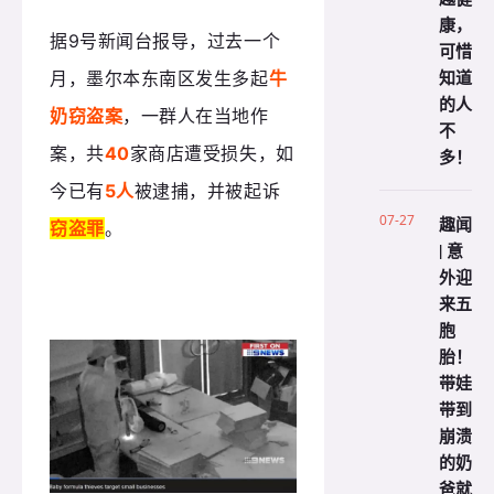
康，
据9号新闻台报导，过去一个
可惜
知道
月，墨尔本东南区发生多起
牛
的人
奶窃盗案
，一群人在当地作
不
案，共
40
家商店遭受损失，如
多！
今已有
5人
被逮捕，并被起诉
07-27
趣闻
窃盗罪
。
| 意
外迎
来五
胞
胎！
带娃
带到
崩溃
的奶
爸就