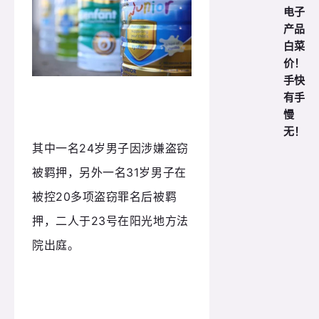
电子
产品
白菜
价！
手快
有手
慢
无！
其中一名24岁男子因涉嫌盗窃
被羁押，另外一名31岁男子在
被控20多项盗窃罪名后被羁
押，二人于23号在阳光地方法
院出庭。