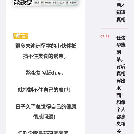
后才
知道
真相
//前言//
07-28
任达
华遭
很多来澳洲留学的小伙伴抵
刺
挡不住美食的诱惑，
杀，
背后
熬夜复习赶due，
真相
浮出
水
就控制不住自己的魔爪！
面！
和每
日子久了总觉得自己的健康
个人
很成问题！
都息
息相
关
但科学家最新研究表明，