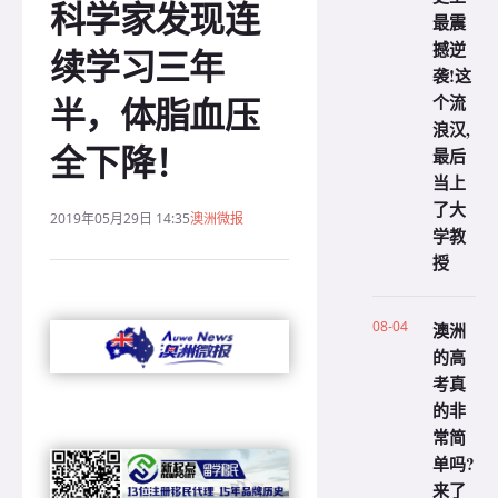
科学家发现连
最震
撼逆
续学习三年
袭!这
半，体脂血压
个流
浪汉,
全下降！
最后
当上
了大
2019年05月29日 14:35
澳洲微报
学教
授
08-04
澳洲
的高
考真
的非
常简
单吗?
来了