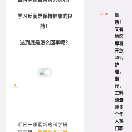
07-28
重
学习反而是保持健康的良
磅！
药！
又有
地区
这到底是怎么回事呢？
即将
开放
489，
护
理，
翻
1.
译，
科学家发现教育和健康之间的联
工料
系
测量
师多
个华
人热
近日一项最新的科学研
门职