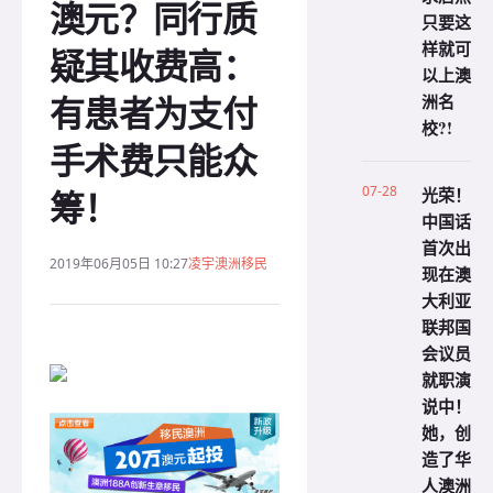
澳元？同行质
只要这
样就可
疑其收费高：
以上澳
有患者为支付
洲名
校?!
手术费只能众
筹！
07-28
光荣！
中国话
首次出
2019年06月05日 10:27
凌宇澳洲移民
现在澳
大利亚
联邦国
会议员
就职演
说中！
她，创
造了华
人澳洲