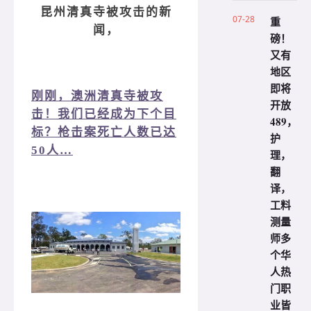
昆州清真寺被攻击的新
07-28
重
闻，
磅！
又有
地区
即将
刚刚，澳洲清真寺被攻
开放
击！我们已经成为下个目
489，
标？枪击案死亡人数已达
护
50人…
理，
翻
译，
工料
测量
师多
个华
人热
门职
业皆