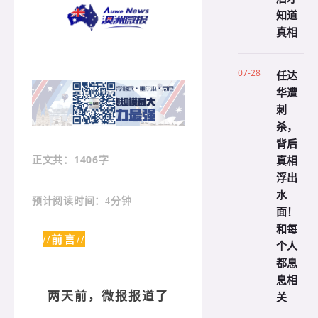
知道
真相
07-28
任达
华遭
刺
杀，
背后
真相
：1406字
正文共
浮出
水
预计阅读时间：4分钟
面！
和每
//前言//
个人
都息
息相
关
两天前，微报报道了