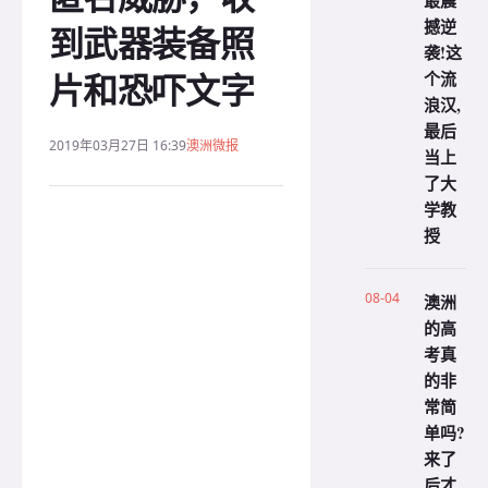
最震
撼逆
到武器装备照
袭!这
片和恐吓文字
个流
浪汉,
最后
2019年03月27日 16:39
澳洲微报
当上
了大
学教
授
08-04
澳洲
的高
考真
的非
常简
单吗?
来了
后才