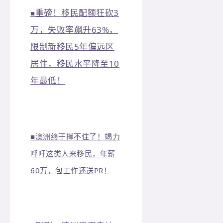
重磅！移民配额狂砍3
■
万，失败率飙升63%，
限制新移民5年偏远区
居住，移民水平降至10
年最低！
■
澳洲终于撑不住了！竭力
呼吁这类人来移民，年薪
60万，包工作还送PR！