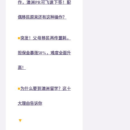
作，澳洲PR可飞速下签！配
偶移民原来还有这种操作？
■
突发！父母移民再传噩耗，
担保金暴涨50%，难度全面升
高！
■
为什么要到澳洲留学？这十
大理由告诉你
▼