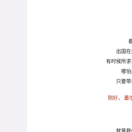
出国在
有时候所求
哪怕
只要带
刚好
，
墨
就是我