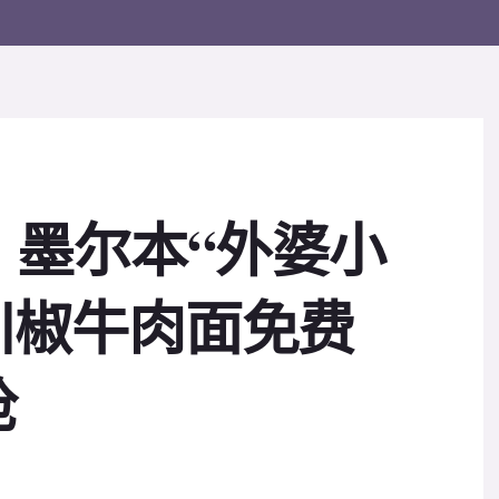
！墨尔本“外婆小
份川椒牛肉面免费
抢