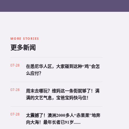
MORE STORIES
更多新闻
07-28
在悉尼华人区，大家碰到这种“鸡”会怎
么应付？
07-28
周末去哪玩？维妈这一条街就够了！满
满的文艺气息，宝爸宝妈快马住！
07-28
太震撼了！澳洲2000多人“赤果果”地奔
向大海！最年长者已91岁......