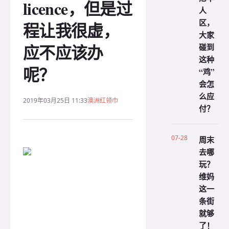
licence，但是过
人
区，
程让我很虚，
大家
应不应该办
碰到
这种
呢？
“鸡”
会怎
么应
2019年03月25日 11:33
澳洲红领巾
付？
07-28
周末
去哪
玩？
维妈
这一
条街
就够
了！