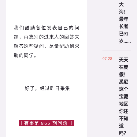
大
海！
最年
长者
我们鼓励各位发表自己的问
已91
题，再靠别的过来人的回答来
岁......
解答这些疑问，尽量帮助到求
助的同学。
07-28
天天
在度
假！
悉尼
好了，经过昨日采集
这个
宝藏
地区
你还
不知
｜有事第 865 期问题 ｜
道
吗？