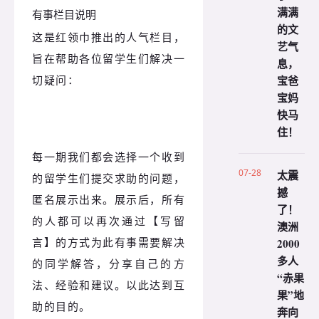
满满
有事栏目说明
的文
这是红领巾推出的人气栏目，
艺气
旨在帮助各位留学生们解决一
息，
切疑问：
宝爸
宝妈
快马
住！
每一期我们都会选择一个收到
07-28
太震
的留学生们提交求助的问题，
撼
匿名展示出来。展示后，所有
了！
的人都可以再次通过【写留
澳洲
言】的方式为此有事需要解决
2000
多人
的同学解答，分享自己的方
“赤果
法、经验和建议。以此达到互
果”地
助的目的。
奔向