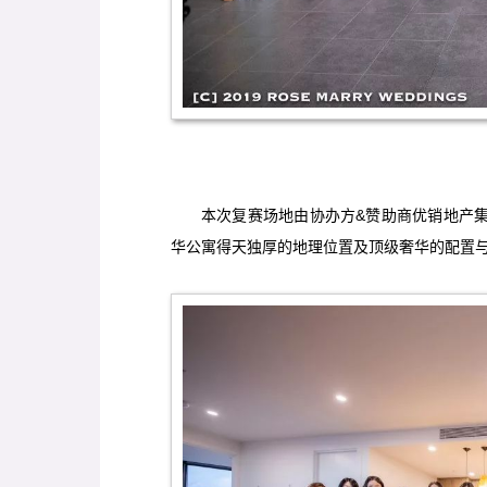
本次复赛场地由协办方&赞助商优销地产集团偕澳
华公寓得天独厚的地理位置及顶级奢华的配置