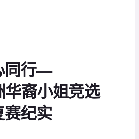
心同行—
澳洲华裔小姐竞选
复赛纪实