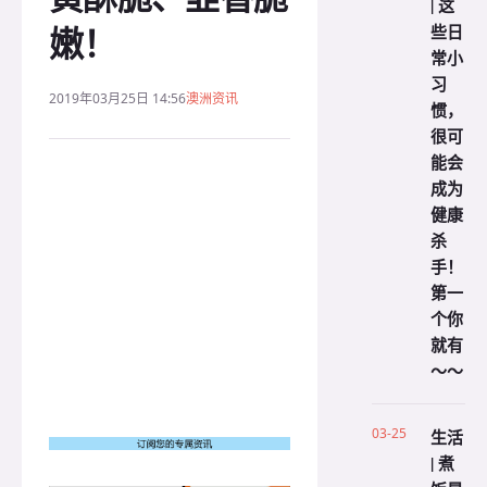
| 这
嫩！
些日
常小
习
2019年03月25日 14:56
澳洲资讯
惯，
很可
能会
成为
健康
杀
手！
第一
个你
就有
～～
03-25
生活
| 煮