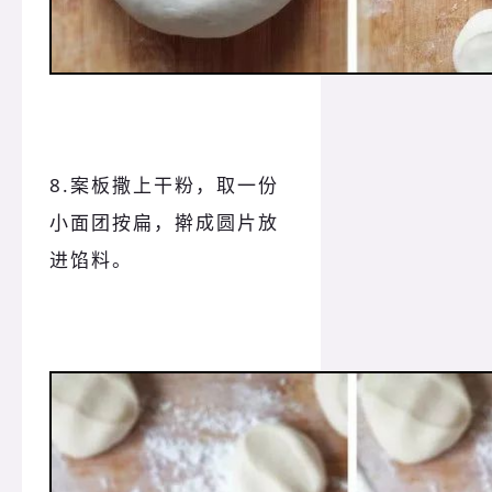
8.案板撒上干粉，取一份
小面团按扁，擀成圆片放
进馅料。