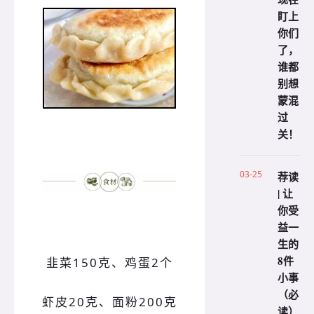
盯上
你们
了，
谁都
别想
蒙混
过
关！
03-25
荐读
| 让
你受
益一
生的
8件
韭菜150克、
鸡蛋
2
个
小事
（必
虾皮20克、
面粉
200
克
读）