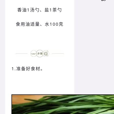
香油1汤勺、
盐
1
茶勺
食用油适量、
水
100
克
1.准备好食材。