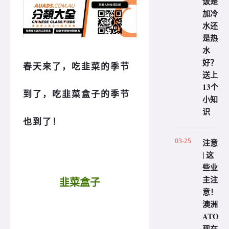
饭是
加冷
水还
是热
水
好？
春天来了，吃韭菜的季节
送上
13个
到了，吃韭菜盒子的季节
小知
识
也到了！
03-25
注意
| 这
些业
主注
韭菜盒子
意！
澳洲
ATO
现在