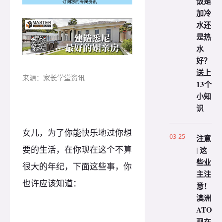
饭是
加冷
水还
是热
水
好？
送上
来源：家长学堂资讯
13个
小知
识
女儿，为了你能快乐地过你想
03-25
注意
要的生活，在你现在这个不算
| 这
些业
很大的年纪，下面这些事，你
主注
也许应该知道：
意！
澳洲
ATO
现在