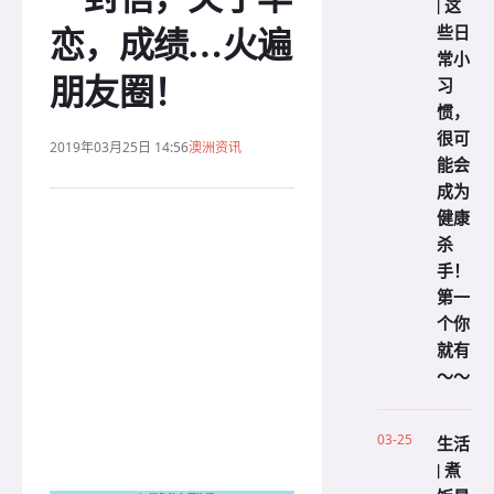
| 这
恋，成绩…火遍
些日
常小
朋友圈！
习
惯，
很可
2019年03月25日 14:56
澳洲资讯
能会
成为
健康
杀
手！
第一
个你
就有
～～
03-25
生活
| 煮