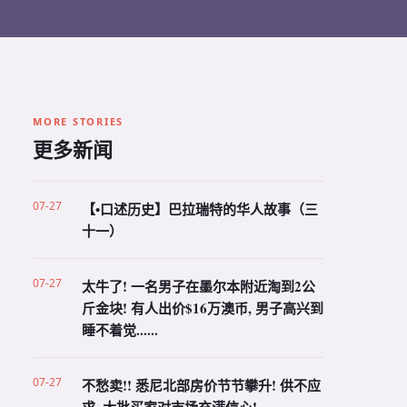
MORE STORIES
更多新闻
07-27
【•口述历史】巴拉瑞特的华人故事（三
十一）
07-27
太牛了! 一名男子在墨尔本附近淘到2公
斤金块! 有人出价$16万澳币, 男子高兴到
睡不着觉......
07-27
不愁卖!! 悉尼北部房价节节攀升! 供不应