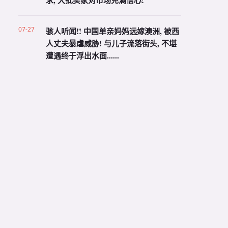
求, 大批买家对市场充满信心!
07-27
骇人听闻!! 中国单亲妈妈远嫁澳洲, 被西
人丈夫暴虐威胁! 与儿子流落街头, 不堪
遭遇终于浮出水面......