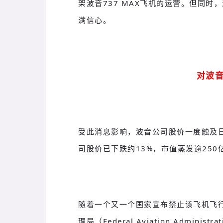
架波音737 MAX飞机的运营。但同时
满信心。
对波
受此消息影响，波音公司股价一度触及
司股价已下跌约13%，市值蒸发逾250
随着一个又一个国家宣布禁止该飞机飞
理局（Federal Aviation Admi