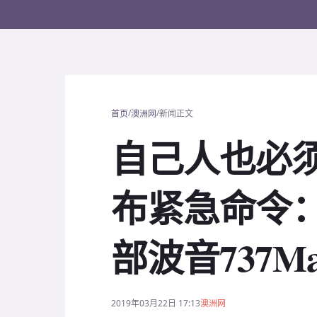
/
/
首页
澳洲网
新闻正文
自己人也必须
布紧急命令
部波音737Ma
2019年03月22日 17:13
澳洲网