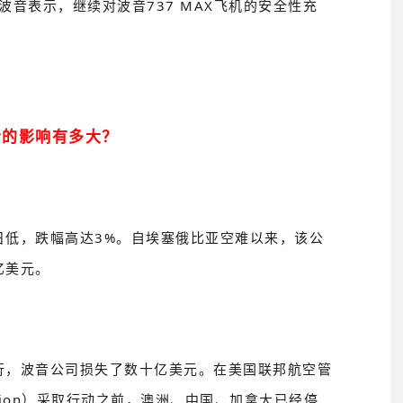
，波音表示，继续对波音737 MAX飞机的安全性充
音的影响有多大？
日低，跌幅高达3%。自埃塞俄比亚空难以来，该公
亿美元。
行，波音公司损失了数十亿美元。在美国联邦航空管
nistration）采取行动之前，澳洲、中国、加拿大已经停