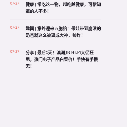
07-27
健康 | 常吃这一物，越吃越健康，可惜知
道的人不多！
07-27
趣闻 | 意外迎来五胞胎！带娃带到崩溃的
奶爸就这么被逼成大神，帅炸！
07-27
分享 | 最后2天！澳洲JB Hi-Fi大促狂
甩，热门电子产品白菜价！手快有手慢
无！