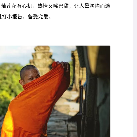
者舌灿莲花有心机，热情又嘴巴甜，让人晕陶陶而迷
机打小报告，备受宠爱。