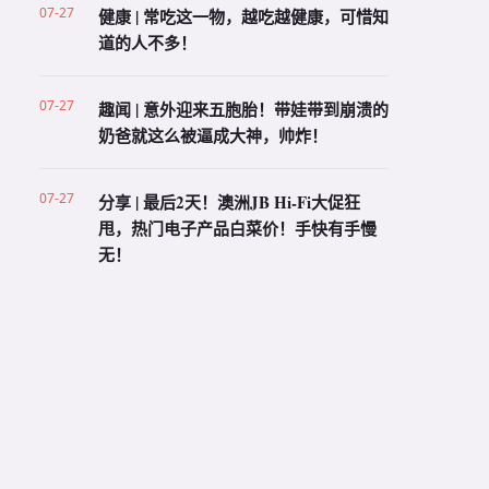
07-27
健康 | 常吃这一物，越吃越健康，可惜知
道的人不多！
07-27
趣闻 | 意外迎来五胞胎！带娃带到崩溃的
奶爸就这么被逼成大神，帅炸！
07-27
分享 | 最后2天！澳洲JB Hi-Fi大促狂
甩，热门电子产品白菜价！手快有手慢
无！