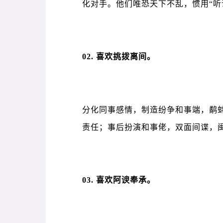
化对手。他们唯恐天下不乱，惯用“听
02. 喜欢挑拨离间。
分化同事感情，制造纷争和事端，鹬
责任；事后扮演和事佬，双面间谍，闽
03. 喜欢阿谀奉承。