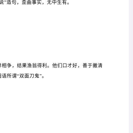
说”造句，歪曲事实，无中生有。
蚌相争，结果渔翁得利。他们口才好，善于撇清
语所谓“双面刀鬼”。