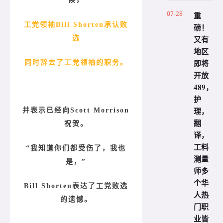
07-28
重
工党领袖Bill Shorten承认败
磅！
又有
选
地区
即将
同时辞去了工党领袖的职务。
开放
489，
护
理，
并表示已经向Scott Morrison
翻
祝贺。
译，
工料
“我知道你们都受伤了，我也
测量
是，”
师多
个华
Bill Shorten表达了工党败选
人热
的遗憾。
门职
业皆