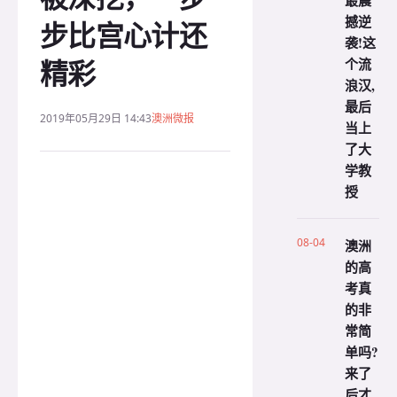
最震
撼逆
步比宫心计还
袭!这
精彩
个流
浪汉,
最后
2019年05月29日 14:43
澳洲微报
当上
了大
学教
授
08-04
澳洲
的高
考真
的非
常简
单吗?
来了
后才