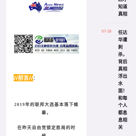
知道
真相
07-28
任达
华遭
刺
杀，
背后
真相
浮出
//前言//
：
水
面！
和每
个人
2019年的联邦大选基本落下帷
都息
幕，
息相
关
在昨天自由党锁定胜局的时
候，