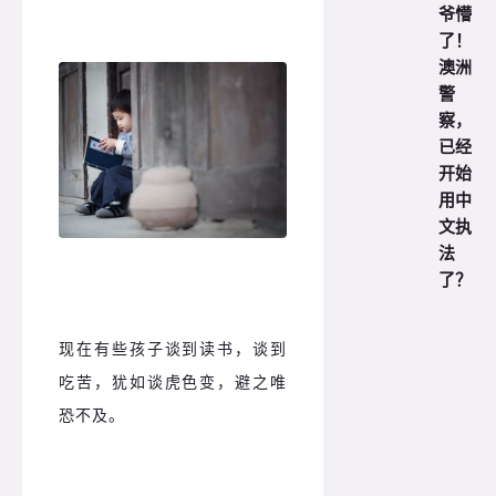
爷懵
了！
澳洲
警
察，
已经
开始
用中
文执
法
了？
现在有些孩子谈到读书，谈到
吃苦，犹如谈虎色变，避之唯
恐不及。