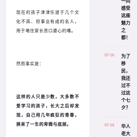
一同
感受
现在的孩子津津乐道于几个文
这座
化不高、但事业有成的名人，
魅力
之
用于堵住家长苦口婆心的嘴。
都！
07-26
为了
移
然而事实是：
民，
我还
过不
过这
这样的人只是少数，大多数不
个七
爱学习的孩子，长大之后却发
夕？
现，自己用几年疯狂的青春，
换来了一生的卑微与底层。
07-26
华人
老大