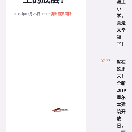
洲上
小
2019年03月25日 15:05
澳洲领英国际
学，
真是
太幸
福
了！
07-27
就在
这周
末！
全新
2019
墨尔
本建
筑开
放
日，