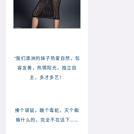
“我们澳洲的妹子热爱自然，包
容友善，热情阳光，独立自
主，多才多艺！
揍个袋鼠，踹个毒蛇，灭个蜘
蛛什么的，完全不在话下……