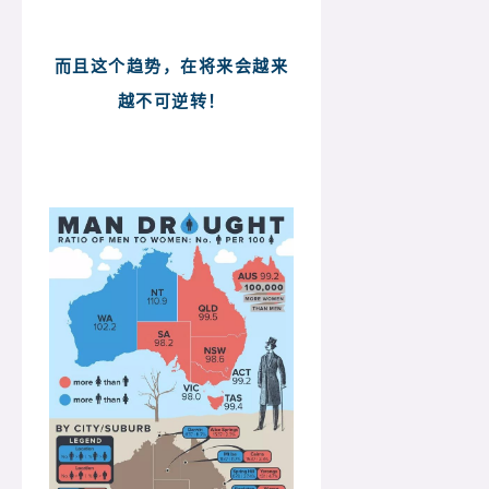
而且这个趋势，
在将来会越来
越不可逆转！