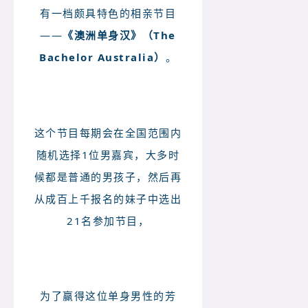
有一档颇具特色的相亲节目
——
《澳洲单身汉》（The
Bachelor Australia）
。
这个节目每期会在全国范围内
随机选择1位男嘉宾，大多时
候都是普通的男孩子，然后再
从成百上千报名的妹子中选出
21名参加节目，
为了赢得这位单身男性的芳