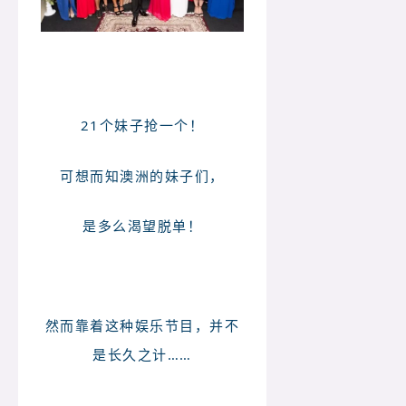
21个妹子抢一个！
可想而知澳洲的妹子们，
是多么渴望脱单！
然而靠着这种娱乐节目，并不
是长久之计……