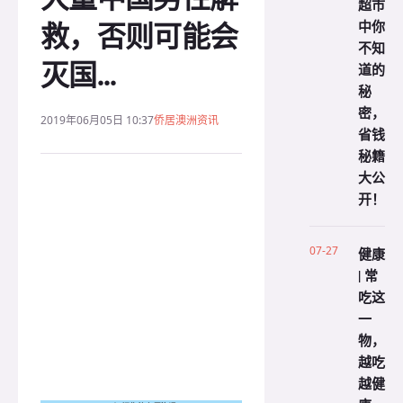
超市
救，否则可能会
中你
不知
灭国...
道的
秘
密，
2019年06月05日 10:37
侨居澳洲资讯
省钱
秘籍
大公
开！
07-27
健康
| 常
吃这
一
物，
越吃
越健