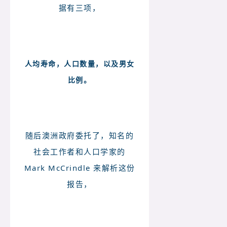
据有三项，
人均寿命，人口数量，以及男女
比例。
随后澳洲政府委托了，知名的
社会工作者和人口学家的
Mark McCrindle 来解析这份
报告，