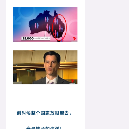
到时候整个国家放眼望去，
全是妹子的海洋！