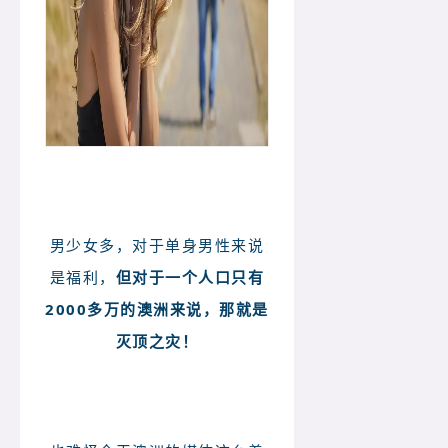
男少女多，对于单身男性来说
是福利，
但对于一个人口只有
2000多万的澳洲来说，那就是
灭顶之灾！