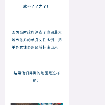
就不了了之了！
因为当时政府调查了澳洲最大
城市悉尼的单身女性比例，把
单身女性多的区域标注出来，
结果他们得到的地图是这样
的：