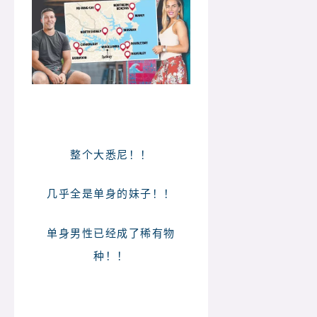
整个大悉尼！！
几乎全是单身的妹子！！
单身男性已经成了稀有物
种！！