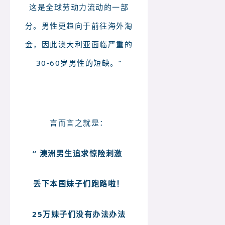
这是全球劳动力流动的一部
分。男性更趋向于前往海外淘
金，因此澳大利亚面临严重的
30-60岁男性的短缺。”
言而言之就是：
“
澳洲男生追求惊险刺激
丢下本国妹子们跑路啦！
25万妹子们没有办法办法