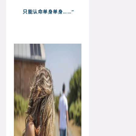
只能认命单身单身……”