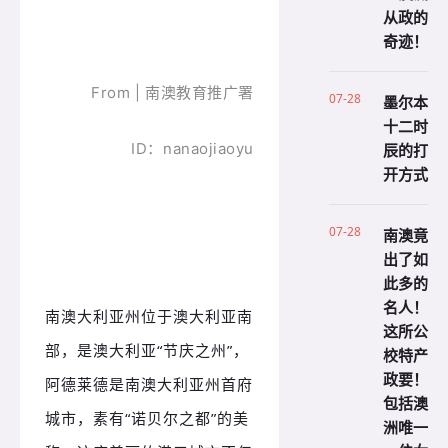
从政的
奇迹！
From | 南澳教育推广署
07-28
墨尔本
十二时
ID：nanaojiaoyu
辰的打
开方式
07-28
南澳竟
出了如
此多的
名人！
南澳大利亚州位于澳大利亚南
这所公
部，是澳大利亚“节庆之州”，
校特产
政要！
阿德莱德是南澳大利亚州首府
包括澳
城市，素有“诺贝尔之都”的美
洲唯一