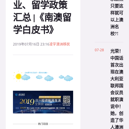
业、留学政策
只要这
样就可
汇总 |《南澳留
以上澳
学白皮书》
洲名
校?!
2019年07月16日 23:16
凌宇澳洲移民
07-28
光荣！
中国话
首次出
现在澳
大利亚
联邦国
会议员
就职演
说中！
她，创
造了华
人澳洲