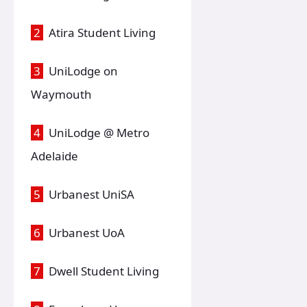
2
Atira Student Living
3
UniLodge on
Waymouth
4
UniLodge @ Metro
Adelaide
5
Urbanest UniSA
6
Urbanest UoA
7
Dwell Student Living