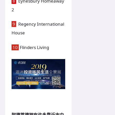
8
Eynesbury Homeaway
2
9
Regency International
House
10
Flinders Living
阿德莱德拥有许多靠近市中