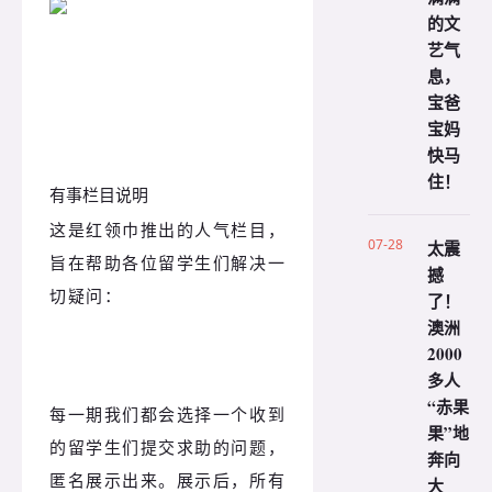
的文
艺气
息，
宝爸
宝妈
快马
住！
有事栏目说明
这是红领巾推出的人气栏目，
07-28
太震
旨在帮助各位留学生们解决一
撼
切疑问：
了！
澳洲
2000
多人
“赤果
每一期我们都会选择一个收到
果”地
的留学生们提交求助的问题，
奔向
匿名展示出来。展示后，所有
大