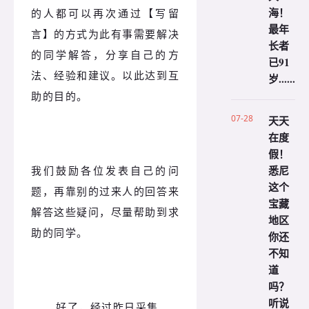
海！
的人都可以再次通过【写留
最年
言】的方式为此有事需要解决
长者
的同学解答，分享自己的方
已91
法、经验和建议。以此达到互
岁......
助的目的。
07-28
天天
在度
假！
悉尼
我们鼓励各位发表自己的问
这个
题，再靠别的过来人的回答来
宝藏
解答这些疑问，尽量帮助到求
地区
助的同学。
你还
不知
道
吗？
听说
好了，经过昨日采集