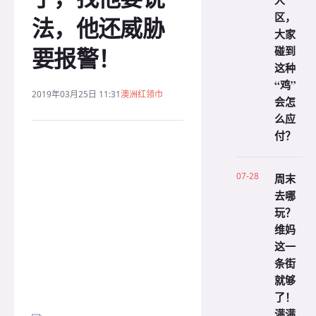
人
区，
法，他还威胁
大家
要报警！
碰到
这种
“鸡”
2019年03月25日 11:31
澳洲红领巾
会怎
么应
付？
07-28
周末
去哪
玩？
维妈
这一
条街
就够
了！
满满