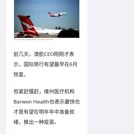
前几天，澳航CEO刚刚才表
示，国际旅行有望最早在6月
恢复。
但紧赶慢赶，维州医疗机构
Barwon Health也表示最快也
才是有望在明年年中准备就
绪，推出一种疫苗。