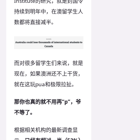
Institute的研究，就是封国令
持续到明年中，在澳留学生人
数都将直接减半。
而对很多留学生们来说，就是
现在，如果澳洲还不上干货，
就在这玩pua和极限拉扯。
那你也真的就不用再“p”，
爷
不等了。
根据相关机构的最新调查显