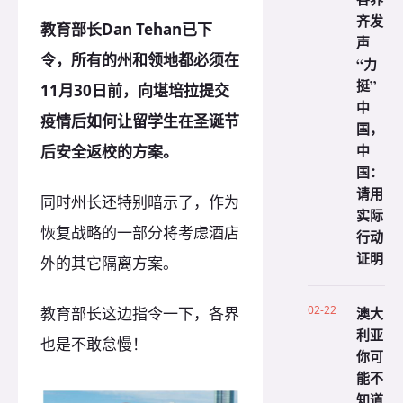
齐发
教育部长Dan Tehan已下
声
令，所有的州和领地都必须在
“力
挺”
11月30日前，向堪培拉提交
中
疫情后如何让留学生在圣诞节
国，
中
后安全返校的方案。
国：
请用
同时州长还特别暗示了，作为
实际
恢复战略的一部分将考虑酒店
行动
证明
外的其它隔离方案。
02-22
教育部长这边指令一下，各界
澳大
利亚
也是不敢怠慢！
你可
能不
知道