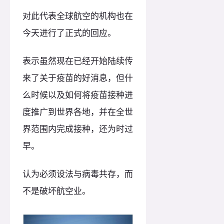
对此代表全球航空的机构也在
今天进行了正式的回应。
表示虽然现在已经开始陆续传
来了关于疫苗的好消息，但什
么时候以及如何将疫苗接种进
度推广到世界各地，并在全世
界范围内完成接种，还为时过
早。
认为必须设法与病毒共存，而
不是破坏航空业。