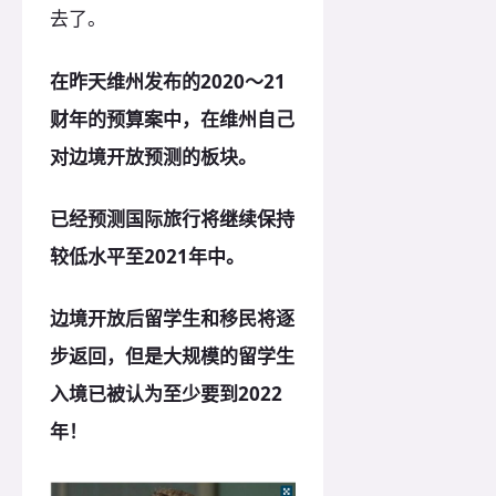
去了。
在昨天维州发布的2020～21
财年的预算案中，在维州自己
对边境开放预测的板块。
已经预测国际旅行将继续保持
较低水平至2021年中。
边境开放后留学生和移民将逐
步返回，但是大规模的留学生
入境已被认为至少要到2022
年！