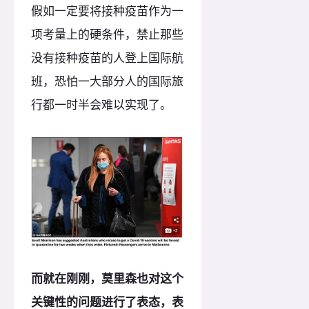
假如一定要将接种疫苗作为一
项考量上的硬条件，禁止那些
没有接种疫苗的人登上国际航
班，恐怕一大部分人的国际旅
行都一时半会难以实现了。
而就在刚刚，莫里森也对这个
关键性的问题进行了表态，表