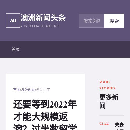
澳洲新闻头条
搜索新闻
AU
搜索
AUSTRALIA HEADLINES
首页
MORE
STORIES
/
/
首页
澳洲新闻
新闻正文
更多新
还要等到2022年
闻
才能大规模返
02-22
失去
澳？过半数留学