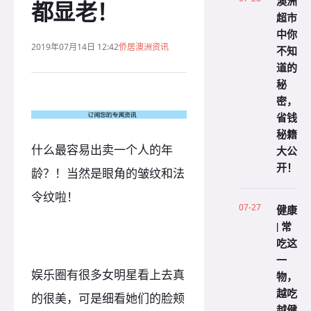
澳洲
都显老！
超市
中你
2019年07月14日 12:42
侨居澳洲资讯
不知
道的
秘
密，
省钱
秘籍
什么最容易出卖一个人的年
大公
开！
龄？！当然是眼角的皱纹和法
令纹啦！
07-27
健康
| 常
吃这
一
娱乐圈有很多女明星看上去真
物，
越吃
的很美，可是细看她们的脸颊
越健