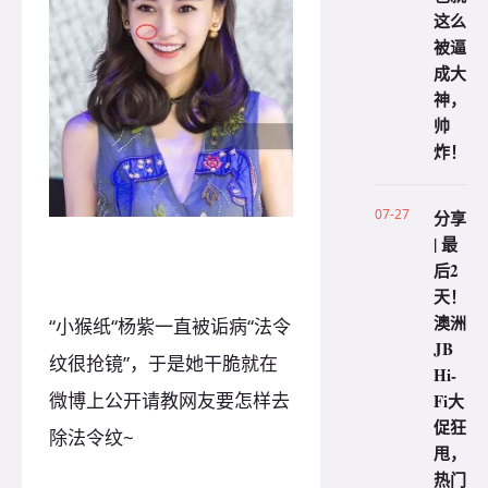
这么
被逼
成大
神，
帅
炸！
07-27
分享
| 最
后2
天！
澳洲
“小猴纸“杨紫一直被诟病“法令
JB
纹很抢镜”，于是她干脆就在
Hi-
微博上公开请教网友要怎样去
Fi大
促狂
除法令纹~
甩，
热门