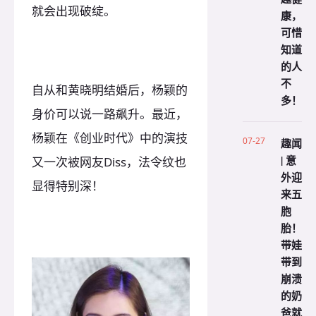
就会出现破绽。
康，
可惜
知道
的人
不
自从和黄晓明结婚后，杨颖的
多！
身价可以说一路飙升。最近，
杨颖在《创业时代》中的演技
07-27
趣闻
| 意
又一次被网友Diss，法令纹也
外迎
显得特别深！
来五
胞
胎！
带娃
带到
崩溃
的奶
爸就