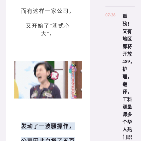
而有这样一家公司，
07-28
重
磅！
又开始了“澳式心
又有
大”，
地区
即将
开放
489，
护
理，
翻
译，
工料
测量
师多
个华
发动了一波骚操作，
人热
门职
公司因此白搭了五百