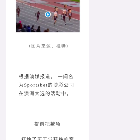
（图片来源：推特）
根据澳媒报道， 一间名
为Sportsbet的博彩公司
在澳洲大选的活动中，
提前把款项
打给了买工党获胜的客