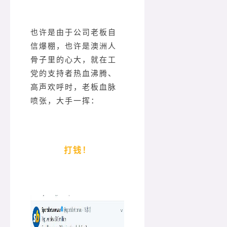
也许是由于公司老板自
信爆棚，也许是澳洲人
骨子里的心大，就在工
党的支持者热血沸腾、
高声欢呼时，老板血脉
喷张，大手一挥：
打钱！