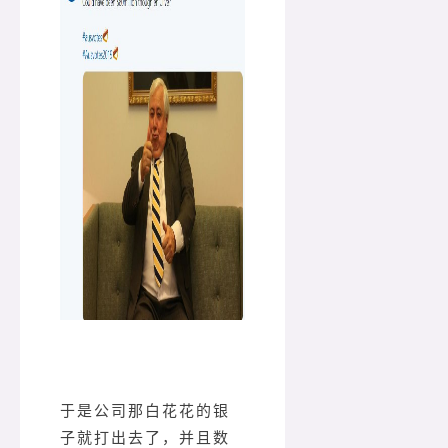
于是公司那白花花的银
子就打出去了，并且数