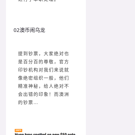
0
2
澳币闹乌龙
提到钞票，大家绝对也
是百分百的尊敬，官方
印钞机构对我们来说就
像绝密组织一般，他们
精准神秘，给人绝对不
会出错的印象！而澳洲
的钞票…