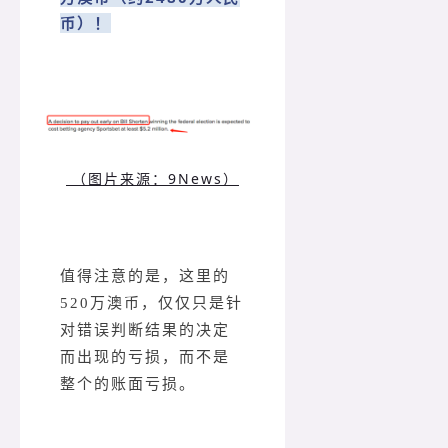
币）！
（图片来源：9News）
值得注意的是，这里的
520万澳币，仅仅只是针
对错误判断结果的决定
而出现的亏损，而不是
整个的账面亏损。