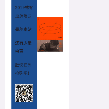
2019林宥
嘉演唱会
墨尔本站
还有少量
余票
赶快扫码
抢购吧！