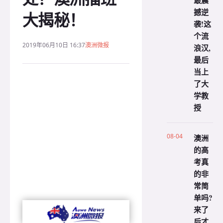
最震
撼逆
大揭秘！
袭!这
个流
2019年06月10日 16:37
澳洲微报
浪汉,
最后
当上
了大
学教
授
08-04
澳洲
的高
考真
的非
常简
单吗?
来了
后才