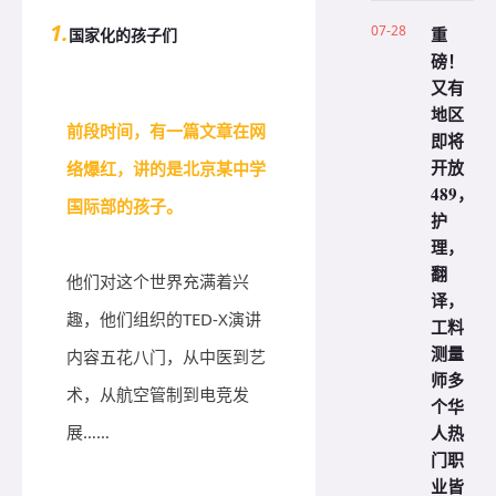
1.
07-28
重
国家化的孩子们
磅！
又有
地区
前段时间，有一篇文章在网
即将
开放
络爆红，讲的是北京某中学
489，
国际部的孩子。
护
理，
翻
他们对这个世界充满着兴
译，
趣，他们组织的TED-X演讲
工料
测量
内容五花八门，从中医到艺
师多
术，从航空管制到电竞发
个华
人热
展……
门职
业皆