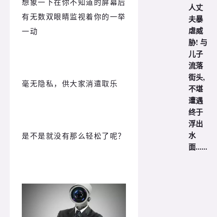
想象一下在你不知道的屏幕后
人丈
有无数双眼睛监视着你的一举
夫暴
虐威
一动
胁! 与
儿子
流落
街头,
毫无隐私，供大家消遣取乐
不堪
遭遇
终于
浮出
水
是不是就没有那么轻松了呢？
面......