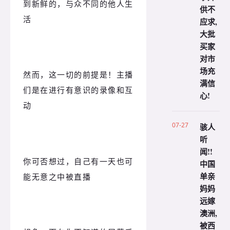
到新鲜的，与众不同的他人生
供不
活
应求,
大批
买家
对市
场充
然而，这一切的前提是！主播
满信
们是在进行有意识的录像和互
心!
动
07-27
骇人
听
闻!!
你可否想过，自己有一天也可
中国
单亲
能无意之中被直播
妈妈
远嫁
澳洲,
被西