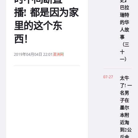
史】
巴拉
播! 都是因为家
瑞特
里的这个东
的华
人故
西！
事
（三
十
2019年04月04日 22:01
澳洲网
一）
07-27
太牛
了! 一
名男
子在
墨尔
本附
近淘
到2公
斤金