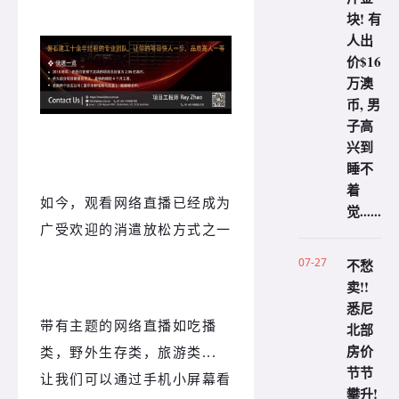
块! 有
人出
价$16
万澳
币, 男
子高
兴到
睡不
着
如今，观看网络直播已经成为
觉......
广受欢迎的消遣放松方式之一
07-27
不愁
卖!!
悉尼
带有主题的网络直播如吃播
北部
房价
类，野外生存类，旅游类...
节节
让我们可以通过手机小屏幕看
攀升!