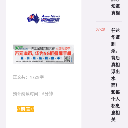
知道
真相
07-28
任达
华遭
刺
杀，
背后
真相
浮出
：1729字
正文共
水
面！
和每
预计阅读时间：6分钟
个人
都息
//前言//
息相
关