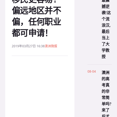
最震
撼逆
偏远地区并不
袭!这
偏，任何职业
个流
浪汉,
都可申请！
最后
当上
了大
2019年03月27日 16:38
澳洲微报
学教
授
08-04
澳洲
的高
考真
的非
常简
单吗?
来了
后才