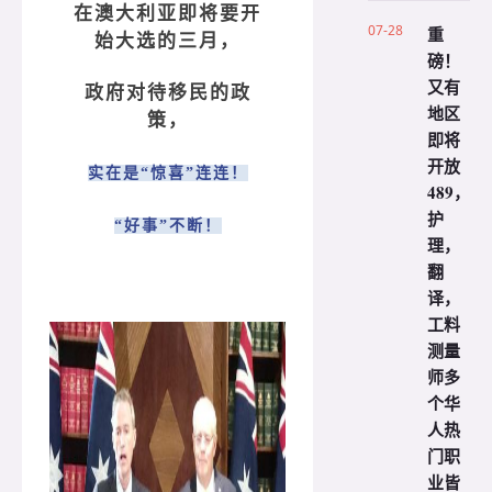
在澳大利亚即将要开
07-28
重
始大选的三月，
磅！
又有
政府对待移民的政
地区
策，
即将
开放
实在是“惊喜”连连！
489，
护
“好事”不断！
理，
翻
译，
工料
测量
师多
个华
人热
门职
业皆