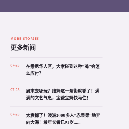
MORE STORIES
更多新闻
07-28
在悉尼华人区，大家碰到这种“鸡”会怎
么应付？
07-28
周末去哪玩？维妈这一条街就够了！满
满的文艺气息，宝爸宝妈快马住！
07-28
太震撼了！澳洲2000多人“赤果果”地奔
向大海！最年长者已91岁......