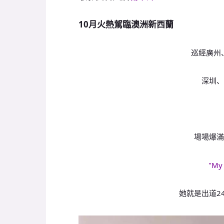
10月火熱駕臨澳洲新西蘭
巡經廣州
深圳、
場場爆滿
"My 
她就是出道2