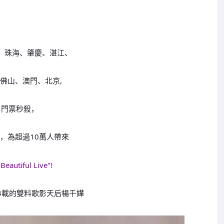
、珠海、肇慶、湛江、
佛山、澳門、北京,
門票秒殺，
，為超過10萬人帶來
Beautiful Live"!
4載的雙料歌影天后楊千嬅