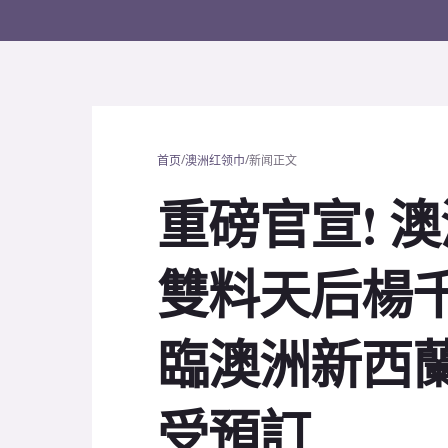
/
/
首页
澳洲红领巾
新闻正文
重磅官宣! 澳
雙料天后楊千
臨澳洲新西蘭
受預訂