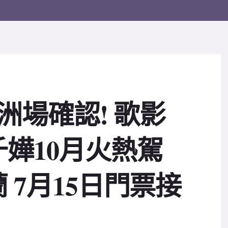
洲場確認! 歌影
嬅10月火熱駕
 7月15日門票接