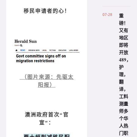
移民申请者的心！
07-28
重
磅！
又有
地区
即将
开放
489，
护
理，
（图片来源：先驱太
翻
阳报）
译，
工料
测量
师多
澳洲政府首次“官
个华
宣”：
人热
门职