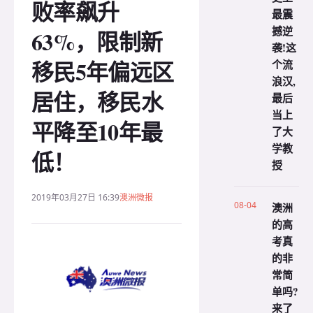
败率飙升
最震
撼逆
63%，限制新
袭!这
移民5年偏远区
个流
浪汉,
居住，移民水
最后
当上
平降至10年最
了大
学教
低！
授
2019年03月27日 16:39
澳洲微报
08-04
澳洲
的高
考真
的非
常简
单吗?
来了