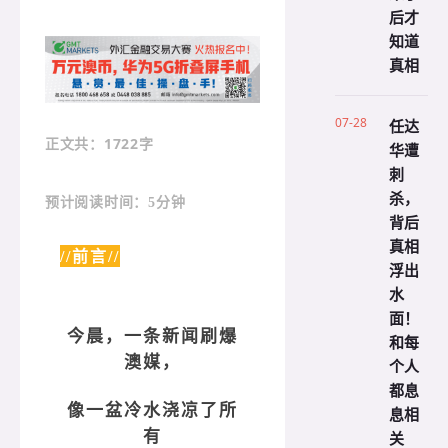
后才
知道
真相
07-28
任达
：1722字
正文共
华遭
刺
杀，
预计阅读时间：5分钟
背后
真相
//前言//
浮出
水
面！
今晨，一条新闻刷爆
和每
澳媒，
个人
都息
像一盆冷水浇凉了所
息相
有
关