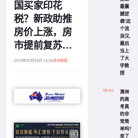
国买家印花
最震
撼逆
税？新政助推
袭!这
房价上涨，房
个流
浪汉,
市提前复苏…
最后
当上
了大
2019年05月29日 14:34
澳洲微报
学教
授
08-04
澳洲
的高
考真
的非
常简
单吗?
来了