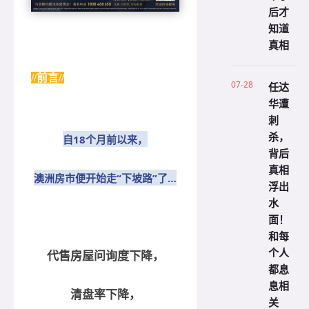
后才
知道
真相
//前言//
07-28
任达
华遭
刺
杀，
自18个月前以来，
背后
真相
澳洲房市便开始走“下坡路”了…
浮出
水
面！
和每
个人
代售房屋问询度下降，
都息
息相
清盘率下降，
关