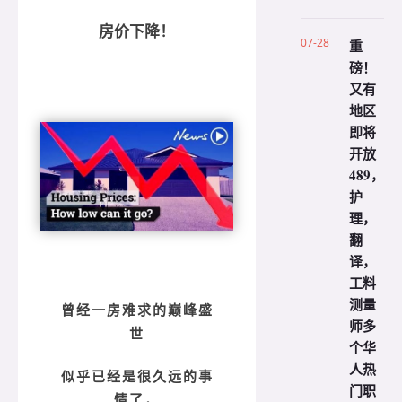
房价下降！
07-28
重
磅！
又有
地区
即将
开放
489，
护
理，
翻
译，
工料
测量
曾经一房难求的巅峰盛
师多
世
个华
人热
似乎已经是很久远的事
门职
情了，