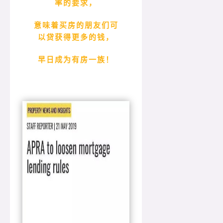
率的要求，
意味着
买
房的朋友
们
可
以
贷获
得更多的
钱
，
早日
成
为
有房一族！