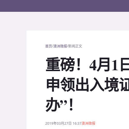
/
/
首页
澳洲微报
新闻正文
重磅！4月1
申领出入境
办”！
2019年03月27日 16:37
澳洲微报