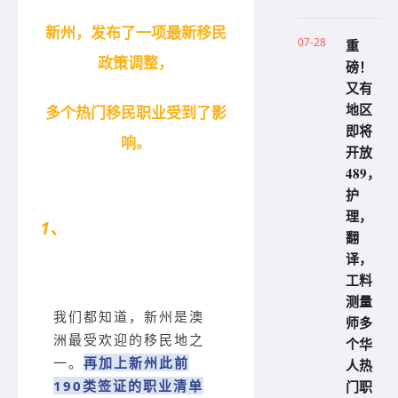
新州，发布了一项最新移民
07-28
重
政策调整，
磅！
又有
地区
多个热门移民职业受到了影
即将
响。
开放
489，
护
理，
1、
190类签证职业清单更新
翻
译，
工料
测量
我们都知道，新州是澳
师多
洲最受欢迎的移民地之
个华
一。
再加上新州此前
人热
门职
190类签证的职业清单