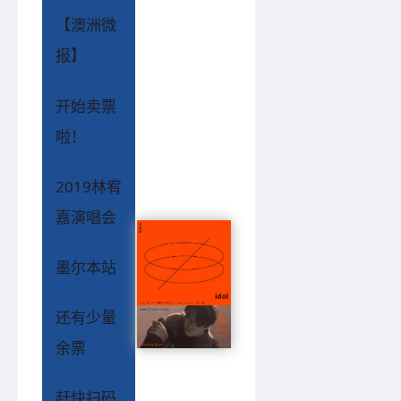
【澳洲微
报】
开始卖票
啦！
2019林宥
嘉演唱会
墨尔本站
还有少量
余票
赶快扫码