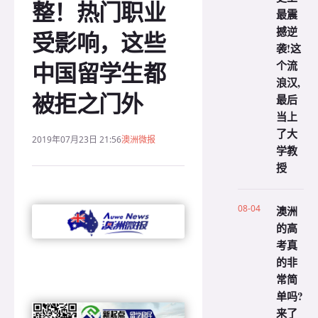
整！热门职业
最震
撼逆
受影响，这些
袭!这
中国留学生都
个流
浪汉,
被拒之门外
最后
当上
了大
2019年07月23日 21:56
澳洲微报
学教
授
08-04
澳洲
的高
考真
的非
常简
单吗?
来了