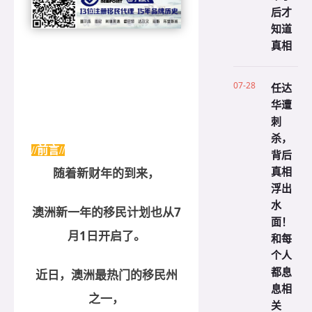
后才
知道
真相
07-28
任达
华遭
刺
杀，
//前言//
背后
真相
随着新财年的到来，
浮出
水
澳洲新一年的移民计划也从7
面！
月1日开启了。
和每
个人
都息
近日，澳洲最热门的移民州
息相
之一，
关