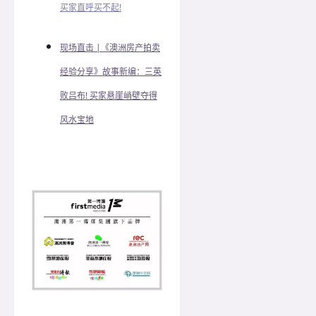
买家直呼买不起!
现场直击 |《澳洲房产拍卖
经验分享》故事新编：三英
败吕布! 买家悬崖峭壁夺得
风水宝地