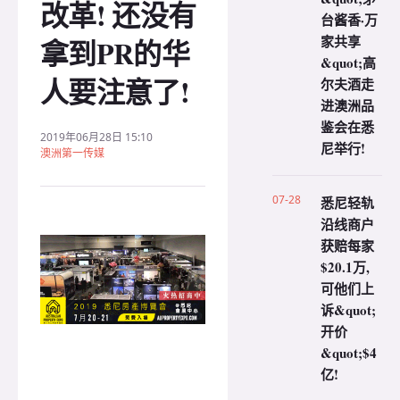
改革! 还没有
台酱香·万
家共享
拿到PR的华
&quot;高
人要注意了!
尔夫酒走
进澳洲品
鉴会在悉
2019年06月28日 15:10
尼举行!
澳洲第一传媒
07-28
悉尼轻轨
沿线商户
获赔每家
$20.1万,
可他们上
诉&quot;
开价
&quot;$4
亿!