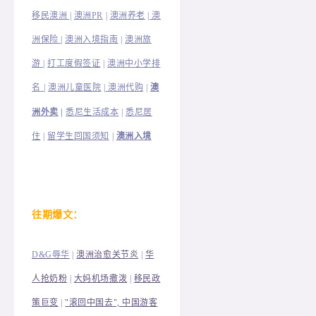
移民澳洲 |
澳洲PR
|
澳洲养老
|
澳
洲保险
|
澳洲入境指南
|
澳洲旅
澳洲中小学排
游
|
打工度假签证
|
名
|
澳洲儿童医院
|
澳洲代购
|
澳
洲外卖
|
悉尼生活成本
|
悉尼居
住
|
留学生回国须知
|
澳洲入境
往
期爆文：
D&G辱华
|
澳洲治愈关节炎
|
华
人抢奶粉
|
大妈机场撒泼
|
移民政
策巨变
|
"滚回中国去", 中国游客