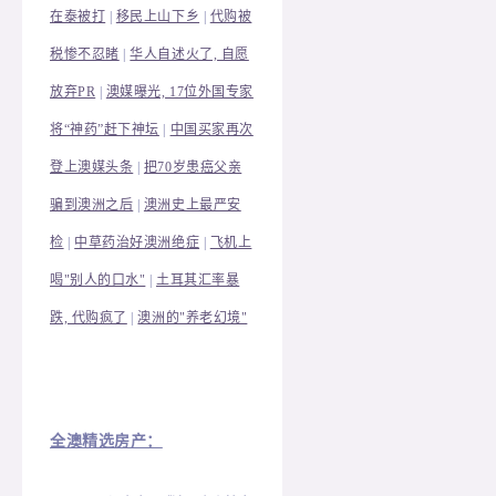
在泰被打
|
移民上山下乡
|
代购被
税惨不忍睹
|
华人自述火了, 自愿
放弃PR
|
澳媒曝光, 17位外国专家
将“神药”赶下神坛
|
中国买家再次
登上澳媒头条
|
把70岁患癌父亲
骗到澳洲之后
|
澳洲史上最严安
检
|
中草药治好澳洲绝症
|
飞机上
喝"别人的口水"
|
土耳其汇率暴
跌, 代购疯了
|
澳洲的"养老幻境"
全澳精选房产：