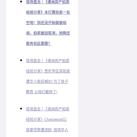
现场直击 |《澳洲房产拍卖
经验分享》本打算拍卖一处
空地！但还没开始就被劫
胡，拍卖被迫取消，抢购还
能有如此套路？
现场直击 |《澳洲房产拍卖
经验分享》悉尼学区房拍卖
遭华人疯狂喊价! 为了孩子
教育,父母们都拼了!
现场直击 |《澳洲房产拍卖
经验分享》Chatswood三
层豪宅惨遭流拍, 现场华人