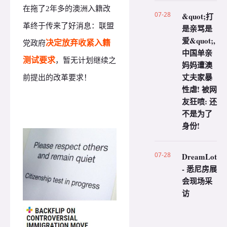
在拖了2年多的澳洲入籍改
07-28
&quot;打
革终于传来了好消息：联盟
是亲骂是
爱&quot;,
决定放弃收紧入籍
党政府
中国单亲
测试要求
，暂无计划继续之
妈妈遭澳
丈夫家暴
前提出的改革要求！
性虐! 被网
友狂喷: 还
不是为了
身份!
07-28
DreamLot
- 悉尼房展
会现场采
访