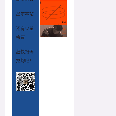
墨尔本站
还有少量
余票
赶快扫码
抢购吧！