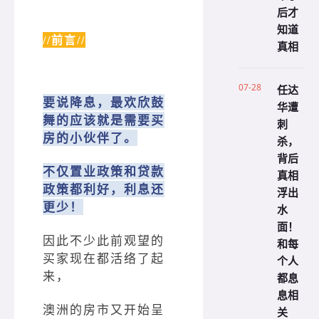
后才
知道
//前言//
真相
07-28
任达
要说降息，最欢欣鼓
华遭
舞的应该就是需要买
刺
房的小伙伴了。
杀，
背后
不仅置业政策和贷款
真相
政策都利好，利息还
浮出
更少！
水
面！
因此不少此前观望的
和每
买家现在都活络了起
个人
来，
都息
息相
澳洲的房市又开始呈
关