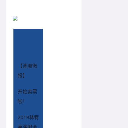
【澳洲微
报】
开始卖票
啦！
2019林宥
嘉演唱会