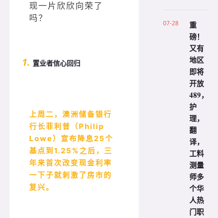
现一片欣欣向荣了
吗？
07-28
重
磅！
又有
地区
1.
置业者信心回归
即将
开放
489，
护
上周二，澳洲储备银行
理，
行长菲利普（Philip
翻
Lowe）宣布降息25个
译，
基点到1.25%之后，三
工料
年来首次改变现金利率
测量
一下子就刺激了房市的
师多
复兴。
个华
人热
门职