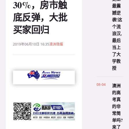
30%，房市触
最震
撼逆
底反弹，大批
袭!这
买家回归
个流
浪汉,
最后
2019年06月10日 16:35
澳洲微报
当上
了大
学教
授
08-04
澳洲
的高
考真
的非
常简
单吗?
来了