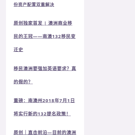
份资产配置双重解决
原创独家首发 | 澳洲商业移
民的王冠——南澳132移民变
迁史
移民澳洲要强加英语要求？真
的假的？
重磅：南澳州2018年7月1日
将实行新的132提名政策！
原创｜直击前沿—目前的澳洲