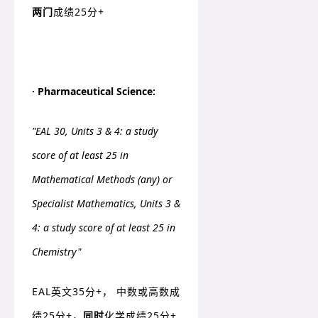
两门
成绩25分+
· Pharmaceutical Science:
"
EAL 30
,
Units 3 & 4: a study
score of at least 25 in
Mathematical Methods (any) or
Specialist Mathematics, Units 3 &
4: a study score of at least 25 in
Chemistry"
EAL英文35分+， 中数或高数成
绩25分+，
同时
化学成绩25分+