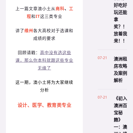
好吃好
上一篇文章澳小土从
商科
、
工
玩还能
程
和
IT
这三类专业
拿
奖？！
讲了
维州
各大高校对于选课和
放着我
成绩的要求
来！！
回顾请戳：
高中没有选这些
07-21
澳洲租
课，那么你本科就跟这些专业
房攻略
无缘了
及案例
解析
这一期，澳小土将为大家继续
分析
07-21
《初入
设计、医学、教育类专业
澳洲百
宝秘
籍》
一：澳