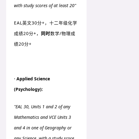
with study scores of at least 20"
EAL英文30分+，十二年级化学
成绩20分+，
同时
数学/物理成
绩20分+
· Applied Science
(Psychology):
"EAL 30, Units 1 and 2 of any
Mathematics and VCE Units 3
and 4 in one of Geography or
any Science, with a study score