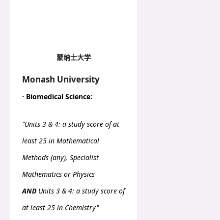
蒙纳士大学
Monash University
· Biomedical Science:
"Units 3 & 4: a study score of at
least 25 in Mathematical
Methods (any), Specialist
Mathematics or Physics
AND
Units 3 & 4: a study score of
at least 25 in Chemistry"