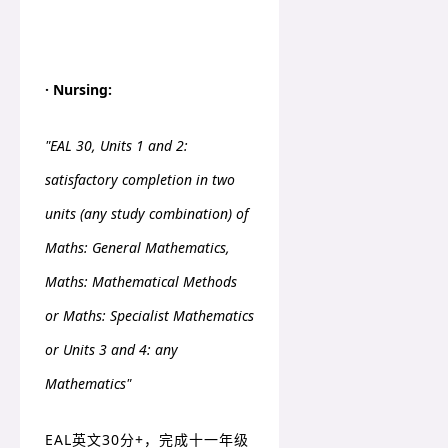
· Nursing:
"EAL 30, Units 1 and 2:
satisfactory completion in two
units (any study combination) of
Maths: General Mathematics,
Maths: Mathematical Methods
or Maths: Specialist Mathematics
or Units 3 and 4: any
Mathematics"
EAL英文30分+，完成十一年级