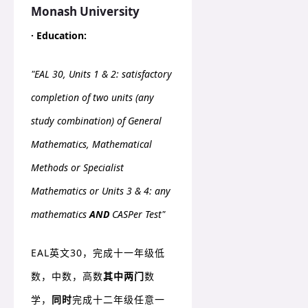
Monash University
·
Education:
"EAL 30, Units 1 & 2: satisfactory
completion of two units (any
study combination) of General
Mathematics, Mathematical
Methods or Specialist
Mathematics or Units 3 & 4: any
mathematics
AND
CASPer Test"
EAL英文30，完成十一年级
低
数，中
数，高数
其中两门
数
学，
同时
完成十二年级任意一