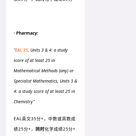
· Pharmacy:
"
EAL 35
, Units 3 & 4: a study
score of at least 25 in
Mathematical Methods (any) or
Specialist Mathematics, Units 3 &
4: a study score of at least 25 in
Chemistry"
EAL英文35分+，中数或高数成
绩25分+，
同时
化学成绩25分+