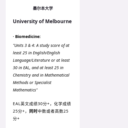
墨尔本大学
University of Melbourne
·
Biomedicine:
"
Units 3 & 4: A study score of at
least 25 in English/English
Language/Literature or at least
30 in EAL, and at least 25 in
Chemistry and in Mathematical
Methods or Specialist
Mathematics
"
EAL英文成绩30分+，化学成绩
25分+，
同时
中数或者高数25
分+