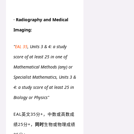
· Radiography and Medical
Imaging:
"
EAL 35
, Units 3 & 4: a study
score of at least 25 in one of
Mathematical Methods (any) or
Specialist Mathematics, Units 3 &
4: a study score of at least 25 in
Biology or Physics"
EAL英文35分+，中数或高数成
绩25分+，
同时
生物或物理成绩