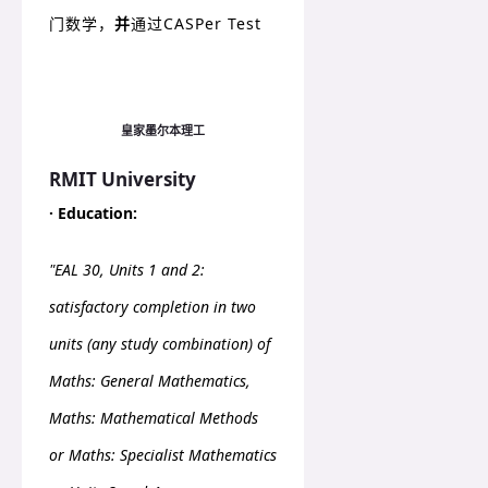
门数学，
并
通过CASPer Test
皇家墨尔本理工
RMIT University
· Education:
"EAL 30, Units 1 and 2:
satisfactory completion in two
units (any study combination) of
Maths: General Mathematics,
Maths: Mathematical Methods
or Maths: Specialist Mathematics