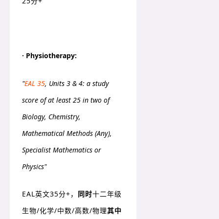
25分+
· Physiotherapy:
"
EAL 35
, Units 3 & 4: a study
score of at least 25 in two of
Biology, Chemistry,
Mathematical Methods (Any),
Specialist Mathematics or
Physics"
EAL英文35分+，
同时
十二年级
生物/化学/中数/高数/物理
其中