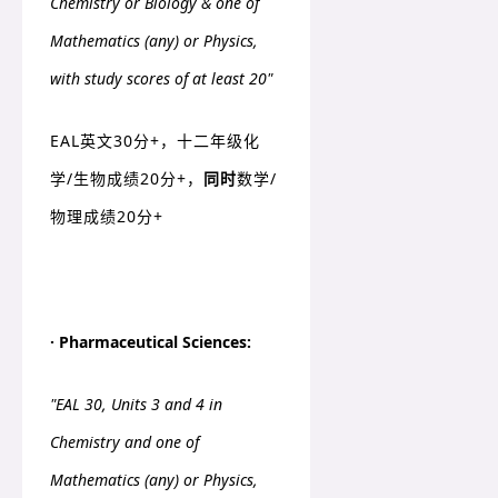
Chemistry or Biology & one of
Mathematics (any) or Physics,
with study scores of at least 20"
EAL英文30分+，十二年级化
学/生物成绩20分+，
同时
数学/
物理成绩20分+
· Pharmaceutical Sciences:
"EAL 30, Units 3 and 4 in
Chemistry and one of
Mathematics (any) or Physics,