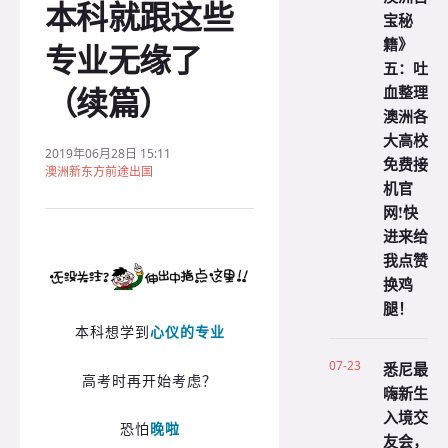
本科就跟这些
宝秘
籍》
专业无缘了
五：吐
（续篇）
血整理
澳洲各
大高校
2019年06月28日 15:11
免费接
澳洲新东方前途出国
机官
网!快
进来给
我点赞
换鸡
腿！
本科想学到
心仪的专业
07-23
悉尼最
高考时再开始考虑？
嗨新生
入境交
恐怕
晚啦
友会，