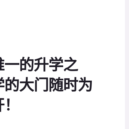
唯一的升学之
学的大门随时为
开！