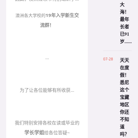
大
海！
19年
入学新生交
澳洲各大学校的
最年
流群！
长者
已91
岁......
...
07-28
天天
在度
假！
悉尼
这个
为了让各位能够有所收获...
宝藏
地区
你还
不知
我们特别安排各校在读或毕业的
道
学长学姐
给各位答疑~
吗？