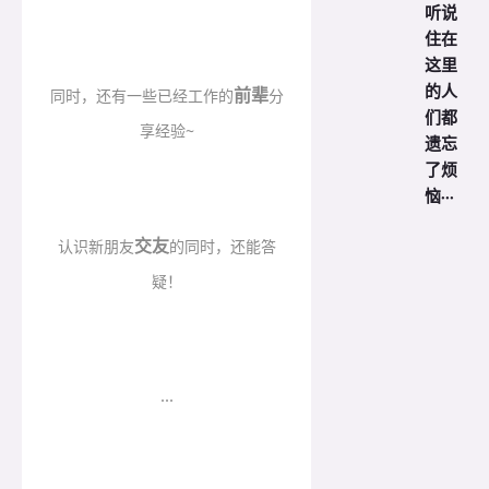
听说
住在
这里
的人
前辈
同时，还有一些已经工作的
分
们都
享经验~
遗忘
了烦
恼···
交友
认识新朋友
的同时，还能答
疑！
...