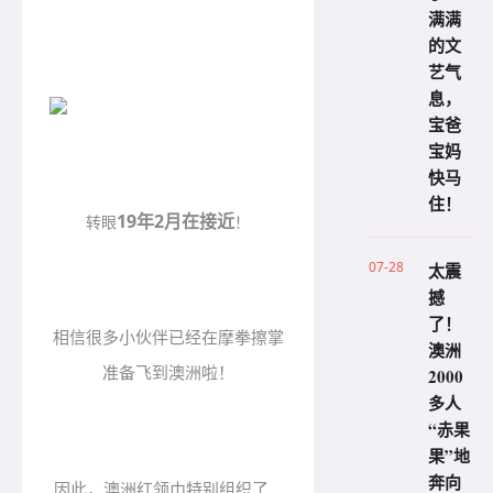
满满
的文
艺气
息，
宝爸
宝妈
快马
住！
19年2月在接近
转眼
！
07-28
太震
撼
了！
相信很多小伙伴已经在摩拳擦掌
澳洲
准备飞到澳洲啦！
2000
多人
“赤果
果”地
奔向
因此，澳洲红领巾特别组织了...