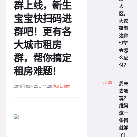
群上线，新生
人
区，
宝宝快扫码进
大家
群吧！更有各
碰到
这种
大城市租房
“鸡”
会怎
群，帮你搞定
么应
付？
租房难题！
07-28
周末
2019年03月25日 11:29
澳洲红领巾
去哪
玩？
维妈
这一
条街
就够
了！