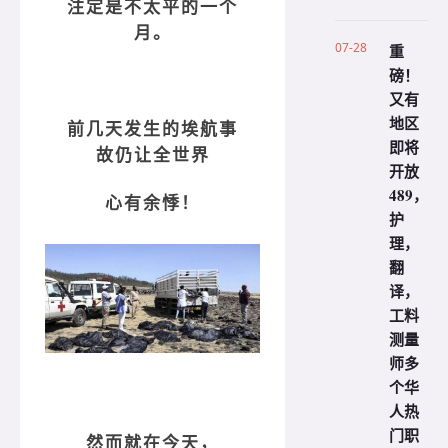
注定是不太平的一个
月。
07-28
重
磅！
又有
地区
前几天发生的埃航事
即将
故仍让全世界
开放
489，
心有余悸！
护
理，
翻
译，
工料
测量
师多
个华
人热
门职
然而就在今天，