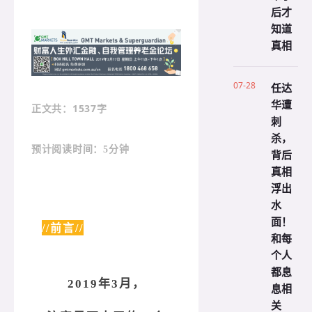
后才
知道
真相
07-28
任达
华遭
：1537字
正文共
刺
杀，
预计阅读时间：5分钟
背后
真相
浮出
水
面！
//前言//
和每
个人
都息
2019年3月，
息相
关