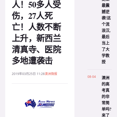
人！50多人受
最震
撼逆
伤，27人死
袭!这
亡！人数不断
个流
浪汉,
上升，新西兰
最后
当上
清真寺、医院
了大
学教
多地遭袭击
授
2019年03月25日 11:28
澳洲微报
08-04
澳洲
的高
考真
的非
常简
单吗?
来了