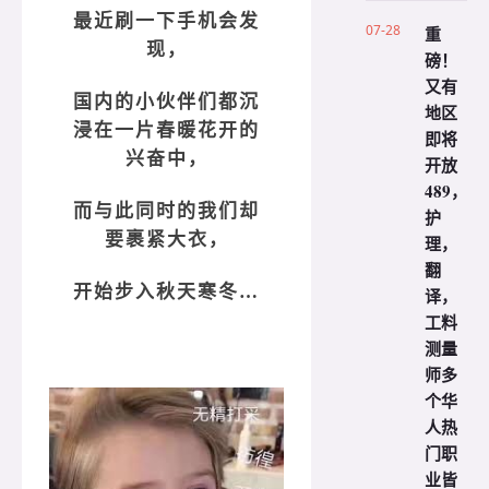
最近刷一下手机会发
07-28
重
现，
磅！
又有
国内的小伙伴们都沉
地区
浸在一片春暖花开的
即将
兴奋中，
开放
489，
而与此同时的我们却
护
要裹紧大衣，
理，
翻
开始步入秋天寒冬…
译，
工料
测量
师多
个华
人热
门职
业皆