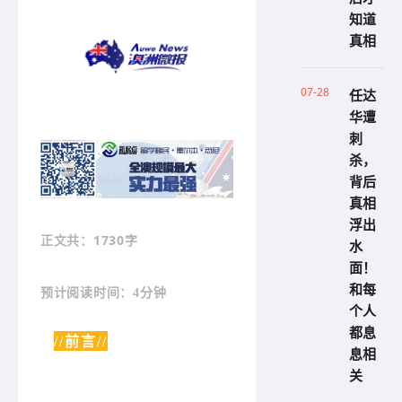
知道
真相
07-28
任达
华遭
刺
杀，
背后
真相
浮出
：1730字
正文共
水
面！
和每
预计阅读时间：4分钟
个人
都息
//前言//
息相
关