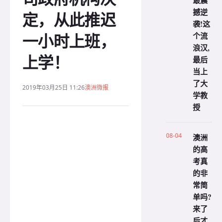
最震
撼逆
定，从此推迟
袭!这
一小时上班，
个流
浪汉,
上学！
最后
当上
了大
2019年03月25日 11:26
澳洲微报
学教
授
08-04
澳洲
的高
考真
的非
常简
单吗?
来了
后才