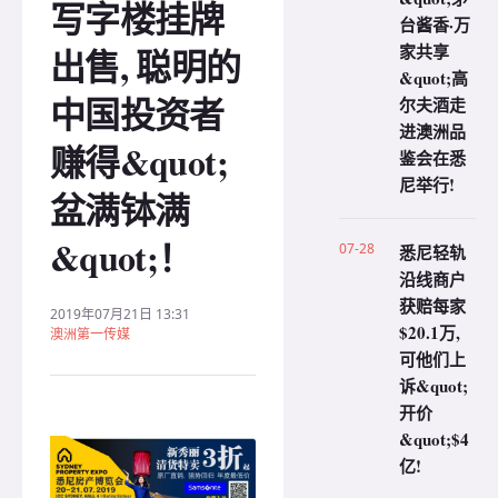
写字楼挂牌
台酱香·万
家共享
出售, 聪明的
&quot;高
中国投资者
尔夫酒走
进澳洲品
赚得&quot;
鉴会在悉
尼举行!
盆满钵满
&quot;！
07-28
悉尼轻轨
沿线商户
获赔每家
2019年07月21日 13:31
$20.1万,
澳洲第一传媒
可他们上
诉&quot;
开价
&quot;$4
亿!