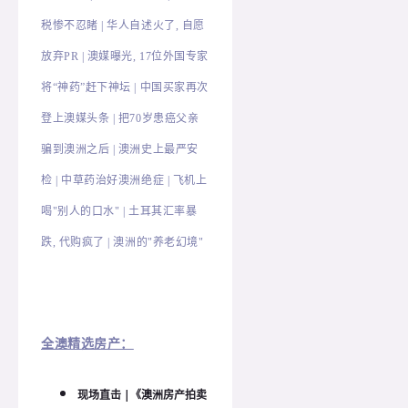
税惨不忍睹 | 华人自述火了, 自愿
放弃PR | 澳媒曝光, 17位外国专家
将“神药”赶下神坛 | 中国买家再次
登上澳媒头条 | 把70岁患癌父亲
骗到澳洲之后 | 澳洲史上最严安
检 | 中草药治好澳洲绝症 | 飞机上
喝"别人的口水" | 土耳其汇率暴
跌, 代购疯了 | 澳洲的"养老幻境"
全澳精选房产：
现场直击 |《澳洲房产拍卖