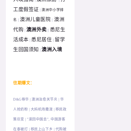
|
|
工度假签证
澳洲中小学排
|
澳洲儿童医院
澳洲
名
|
|
代购
澳洲外卖
悉尼生
|
|
活成本
悉尼居住
留学
|
|
生回国须知
澳洲入境
|
往
期爆文：
D&G辱华
|
澳洲治愈关节炎 | 华
人抢奶粉 | 大妈机场撒泼 | 移民政
策巨变 | "滚回中国去", 中国游客
在泰被打 | 移民上山下乡 | 代购被