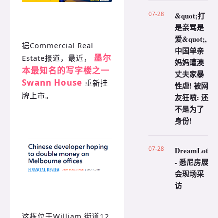
07-28
&quot;打
是亲骂是
爱&quot;,
据Commercial Real
中国单亲
墨尔
Estate报道，最近，
妈妈遭澳
本最知名的写字楼之一
丈夫家暴
Swann House
重新挂
性虐! 被网
牌上市。
友狂喷: 还
不是为了
身份!
07-28
DreamLot
- 悉尼房展
会现场采
访
这栋位于William 街道12