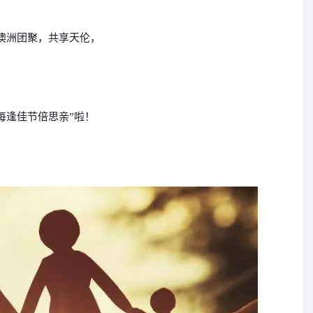
澳洲团聚，共享天伦，
每逢佳节倍思亲”啦！