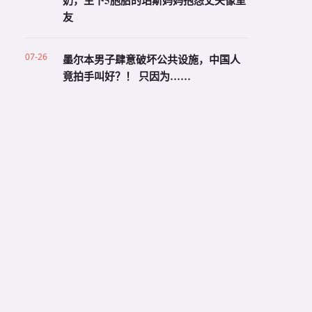
奶，生下5胞胎的珀斯妈妈抱怨丈夫像室
友
07-26
墨尔本男子肆意破坏公共设施，中国人
竟拍手叫好？！ 只因为……