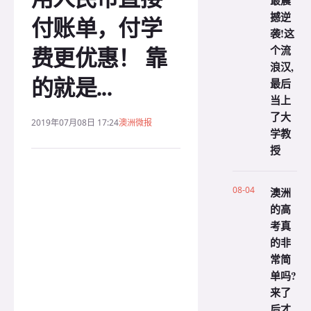
最震
撼逆
付账单，付学
袭!这
费更优惠！ 靠
个流
浪汉,
的就是...
最后
当上
了大
2019年07月08日 17:24
澳洲微报
学教
授
08-04
澳洲
的高
考真
的非
常简
单吗?
来了
后才