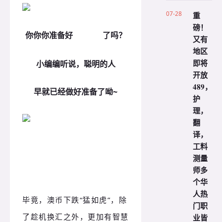
07-28
重
磅！
缴学费
你你你准备好
了吗？
又有
地区
即将
小编编听说，聪明的人
开放
489，
早就已经做好准备了呦~
护
理，
翻
译，
工料
测量
师多
个华
人热
毕竟，澳币下跌“猛如虎”，除
门职
了趁机换汇之外，更加有智慧
业皆