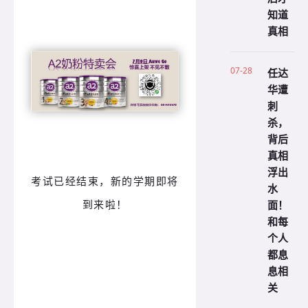
知道
真相
07-28
任达
华遭
刺
杀，
背后
真相
浮出
考试已经结束，新的学期即将
水
到来啦！
面！
和每
个人
都息
息相
关