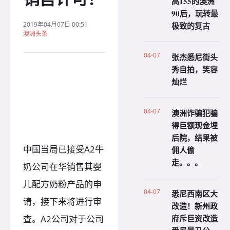
高155的澳洲
90后，玩转最
2019年04月07日 00:51
极致的复古
澳洲头条
04-07
张杰悉尼街头
秀自拍，笑容
灿烂
04-07
澳洲诈骗犯骗
得巨额现金埋
后院，结果被
中国当局已接受A2牛
佣人偷
走。。。
奶公司在华销售其婴
儿配方奶粉产品的申
04-07
悉尼西南区大
请，接下来将进行审
改造！新州政
府斥巨资改造
查。A2公司对于公司