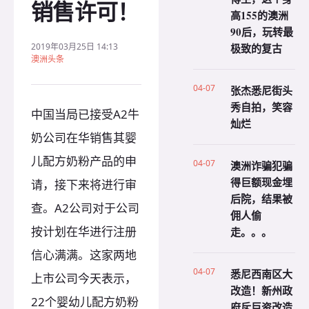
销售许可！
高155的澳洲
90后，玩转最
2019年03月25日 14:13
极致的复古
澳洲头条
04-07
张杰悉尼街头
秀自拍，笑容
中国当局已接受A2牛
灿烂
奶公司在华销售其婴
儿配方奶粉产品的申
04-07
澳洲诈骗犯骗
得巨额现金埋
请，接下来将进行审
后院，结果被
查。A2公司对于公司
佣人偷
按计划在华进行注册
走。。。
信心满满。这家两地
04-07
悉尼西南区大
上市公司今天表示，
改造！新州政
22个婴幼儿配方奶粉
府斥巨资改造