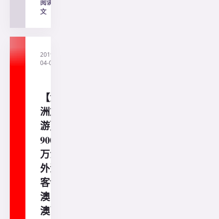
阅读全
文
→
2019-
·
直
04-04
通
澳
洲
【澳
洲旅
游】
900
万海
外游
客访
澳，
澳币