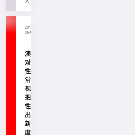
文
→
2019-
·
直
06-05
通
澳
洲
澳洲
对女
性非
常重
视，
把女
性宠
出了
新高
度！