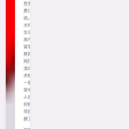
色字免
费订
阅，澳
大利亚
生活、
房产、
留学、
移民一
网打尽
澳洲技
术移民
一直是
受中国
人欢迎
的移民
项目，
据了…