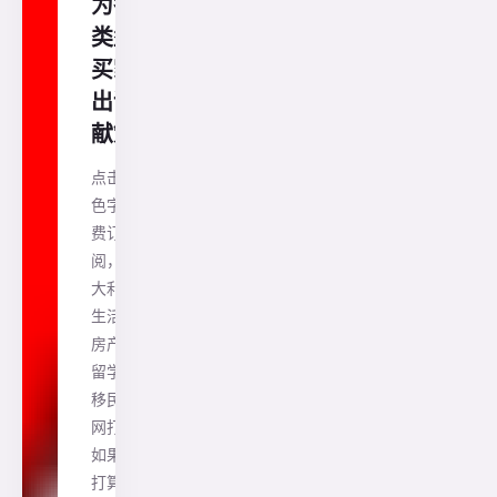
为各
类型
买家
出谋
献策
点击蓝
色字免
费订
阅，澳
大利亚
生活、
房产、
留学、
移民一
网打尽
如果你
打算买