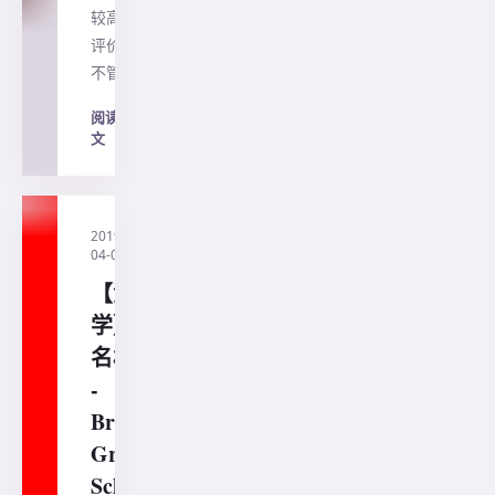
较高的
评价，
不管…
阅读全
文
→
2019-
·
直通澳
04-04
洲
【澳洲留
学】澳洲
名校介绍
-
Brighton
Grammar
School布