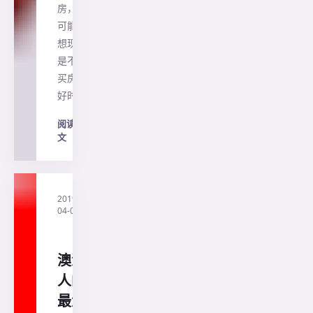
房，你
可能会
想现在
是不是
买房的
好时…
阅读全
文
→
2019-
·
直
04-04
通
澳
洲
澳洲
人的
最大