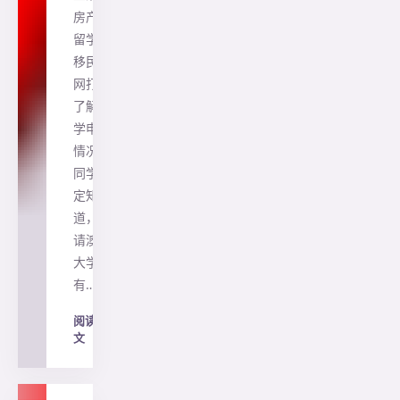
房产、
留学、
移民一
网打尽
了解留
学申请
情况的
同学一
定知
道，申
请澳洲
大学
有…
阅读全
文
→