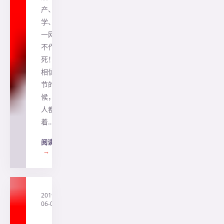
产、留
学、移民
一网打尽
不作不会
死！！！
相信复活
节的时
候，不少
人都趁
着…
阅读全文
→
2019-
·
直
06-05
通
澳
洲