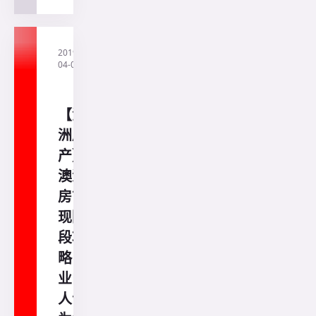
2019-
·
直
04-04
通
澳
洲
【澳
洲房
产】
澳洲
房市
现阶
段攻
略：
业内
人士