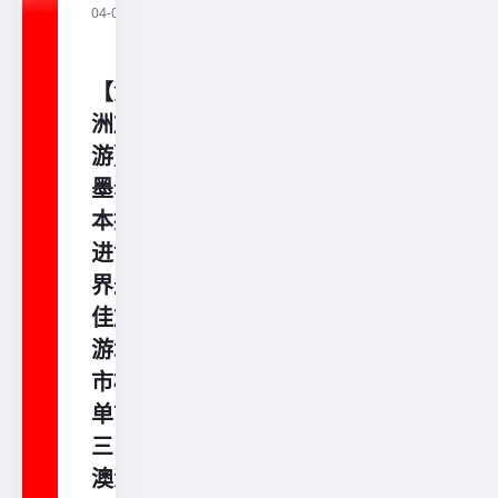
04-04
通
澳
洲
【澳
洲旅
游】
墨尔
本挤
进世
界最
佳旅
游城
市榜
单前
三！
澳洲