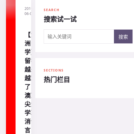
2019-
·
直
SEARCH
06-05
通
搜索试一试
澳
洲
搜索关键词
【澳
搜索
洲留
学】
留学
越来
SECTIONS
越难
热门栏目
了！
澳顶
尖大
学取
消语
言