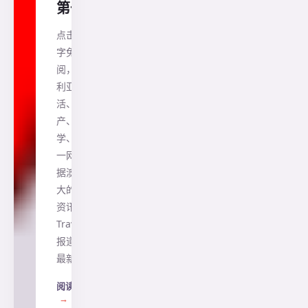
第一
点击蓝色
字免费订
阅，澳大
利亚生
活、房
产、留
学、移民
一网打尽
据澳洲最
大的旅游
资讯网站
Traveller
报道，在
最新的…
阅读全文
→