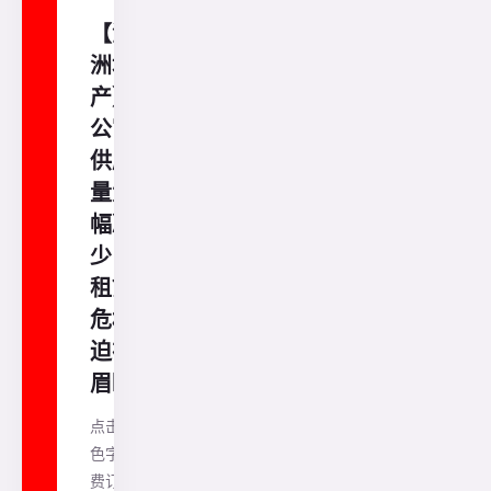
【澳
洲地
产】
公寓
供应
量大
幅减
少，
租赁
危机
迫在
眉睫
点击蓝
色字免
费订