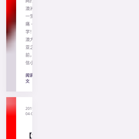
网打尽
澳洲人
一生的
痛 - 数
学！ 去
澳大利
亚之
前，相
信小…
阅读全
文
→
2019-
·
直
04-04
通
澳
洲
【澳