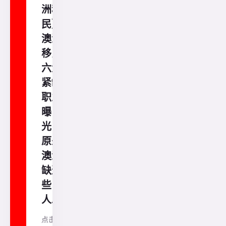
洲移
民】
澳洲
移民
六大
紧缺
职业
曝
光，
原来
澳洲
缺这
些
人......
点击蓝