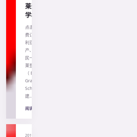
莱登文法
学校
点击蓝色字免
费订阅，澳大
利亚生活、房
产、留学、移
民一网打尽布
莱登文法学校
（ Brighton
Grammar
School）创
建…
阅读全文
→
2019-
·
直