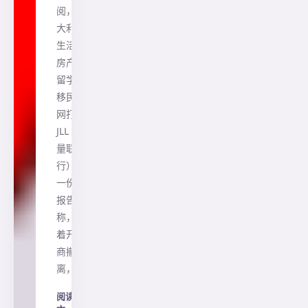
阅，澳
大利亚
生活、
房产、
留学、
移民一
网打尽
JLL（仲
量联
行）的
一份新
报告
称，随
着开发
商撤
离，…
阅读全