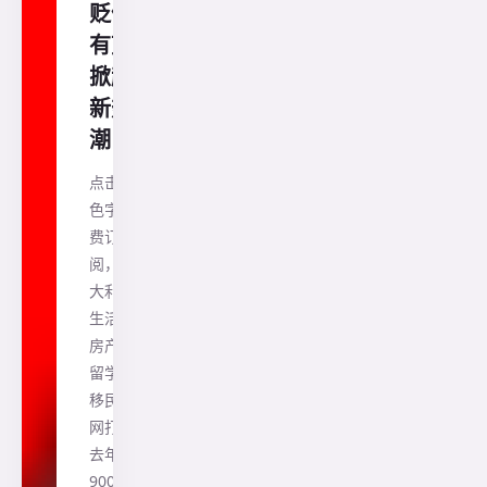
贬值
有望
掀起
新热
潮
点击蓝
色字免
费订
阅，澳
大利亚
生活、
房产、
留学、
移民一
网打尽
去年有
900万