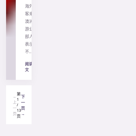
海外游
客来到
澳洲旅
游业内
部人士
表示
不…
阅读全
文
→
第
←
下
1
上
一
/
一
页
13
页
→
页