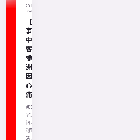
2019-
·
直通
06-05
澳洲
【澳洲
事件】
中国游
客全家
惨死澳
洲！原
因令人
心
痛……
点击蓝色
字免费订
阅，澳大
利亚生
活、房