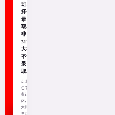
班、
择优
录
取、
非
211
大学
不予
录
取...
点击蓝
色字免
费订
阅，澳
大利亚
生活、