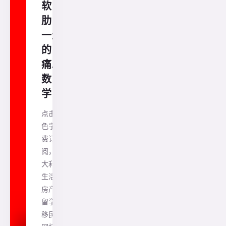
软
肋，
一生
的
痛.....
数
学！
点击蓝
色字免
费订
阅，澳
大利亚
生活、
房产、
留学、
移民一