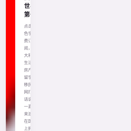
世界
第一!
点击蓝
色字免
费订
阅，澳
大利亚
生活、
房产、
留学、
移民一
网打尽
话说，
一直以
来澳洲
在国际
上拥有