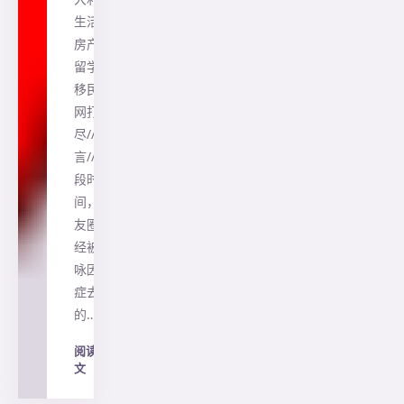
生活、
房产、
留学、
移民一
网打
尽//前
言// 前
段时
间，朋
友圈已
经被李
咏因癌
症去世
的…
阅读全
文
→