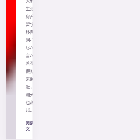
大利亚
生活、
房产、
留学、
移民一
网打
尽//前
言// 随
着圣诞
假期越
来越
近，澳
洲天气
也越来
越…
阅读全
文
→