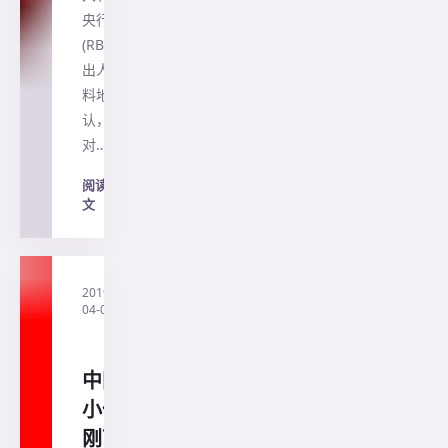
央行
(RBA)
出人意
料地承
认，
对…
阅读全
文
→
2019-
·
直
04-04
通
澳
洲
中国
小伙
刚下