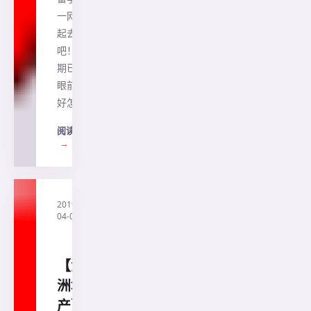
一网打尽一
起去露营
吧！圣诞假
期已经近在
眼前你打算
好怎么…
阅读全文
→
2019-
·
直
04-04
通
澳
洲
【澳
洲地
产】