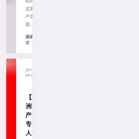
吹得。
这里海
产实在
是…
阅读全
文
→
2019-
·
直
04-04
通
澳
洲
【澳
洲地
产】
专业
人士