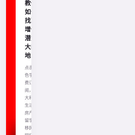
教你
如何
找到
增值
潜力
大的
地
点击蓝
色字免
费订
阅，澳
大利亚
生活、
房产、
留学、
移民一