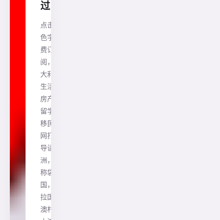
过！
点击蓝
色字免
费订
阅，澳
大利亚
生活、
房产、
留学、
移民一
网打尽
导读澳
洲，昵
称袋鼠
国，考
拉国，
澳村，