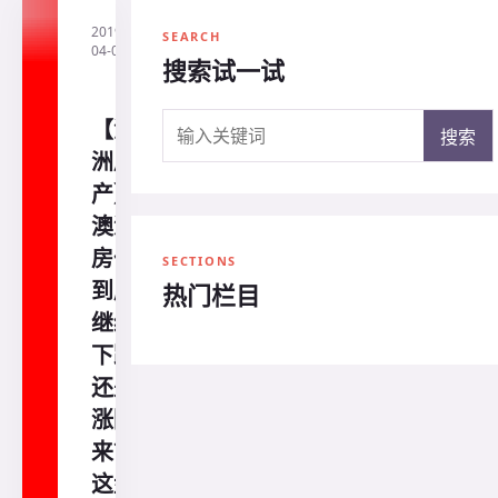
2019-
·
直
SEARCH
04-04
通
搜索试一试
澳
洲
搜索关键词
【澳
搜索
洲房
产】
澳洲
房价
SECTIONS
到底
热门栏目
继续
下跌
还是
涨回
来？
这盘