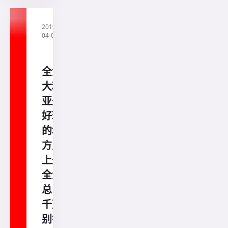
2019-
·
直
04-04
通
澳
洲
全澳
大利
亚最
好玩
的地
方史
上最
全汇
总！
千万
别错