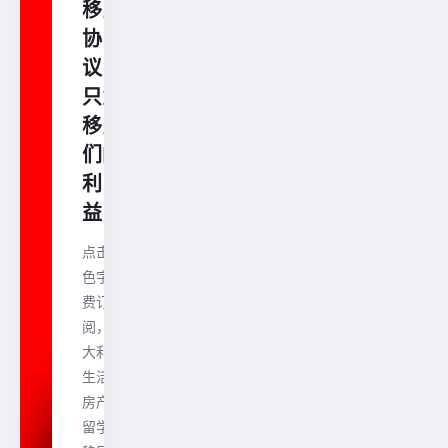
移民
协
议！
只为
移民
们的
利
益！
点击蓝
色字免
费订
阅，澳
大利亚
生活、
房产、
留学、