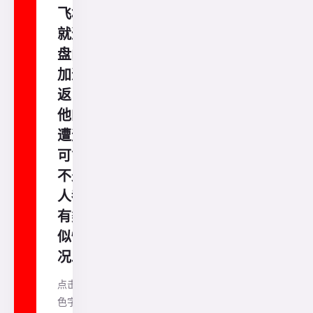
飞机
就遭
盘问
加遣
返！
他的
遭遇
可能
不少
人都
有类
似情
况.....
点击蓝
色字免