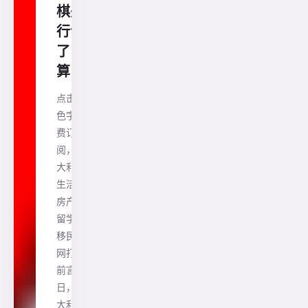
棋央
行说
了
算！
点击蓝
色字免
费订
阅，澳
大利亚
生活、
房产、
留学、
移民一
网打尽
前言 近
日，澳
大利亚