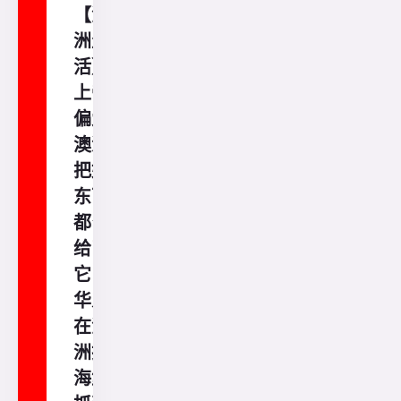
【澳
洲生
活】
上帝
偏爱
澳洲
把好
东西
都留
给了
它，
华人
在澳
洲抓
海鲜