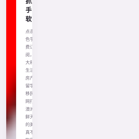
抓到
手
软！
点击蓝
色字免
费订
阅，澳
大利亚
生活、
房产、
留学、
移民一
网打尽
澳洲“海
鲜天堂”
的美名
真不是