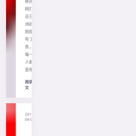
移民一
网打尽
近日澳
洲政府
刚刚宣
布了一
条，和
每一个
人都息
息相…
阅读全
文
→
2019-
·
直
04-04
通
澳
洲