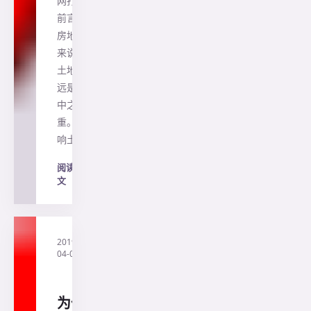
网打尽
前言:对
房地产
来说，
土地永
远是重
中之
重。影
响土…
阅读全
文
→
2019-
·
直
04-04
通
澳
洲
为什