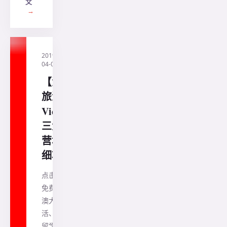
文
→
2019-
·
直通
04-04
澳洲
【澳洲
旅游】
Victoria
三大露
营地详
细攻略
点击蓝色字
免费订阅，
澳大利亚生
活、房产、
留学、移民