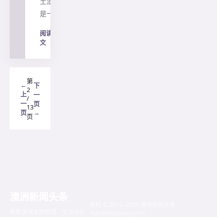
土澳...
是一…
阅读全
文
→
第
←
下
2
上
一
/
一
页
13
页
→
页
澳洲新闻头条
版权 © 2019–2026 澳洲新闻头条 ·
聚焦澳洲本地新闻、生活与社
mail@toutiaosg.com