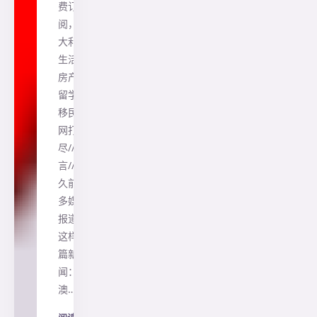
费订
阅，澳
大利亚
生活、
房产、
留学、
移民一
网打
尽//前
言// 不
久前许
多媒体
报道过
这样一
篇新
闻：
澳…