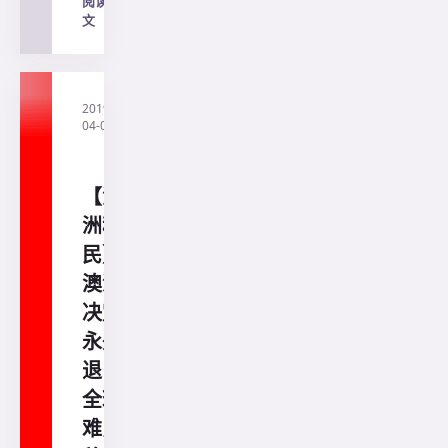
阅读全
文
→
2019-
·
直
04-04
通
澳
洲
【澳
洲移
民】
澳洲
决定
永久
退出
全球
难民