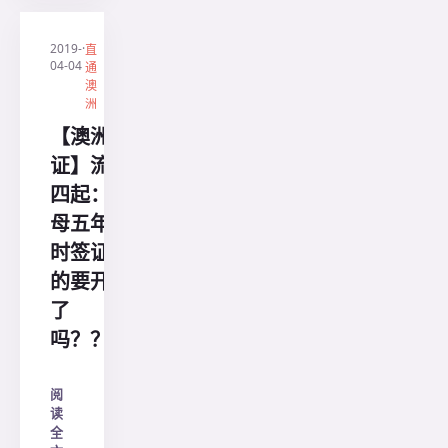
2019-
·
直
04-04
通
澳
洲
【澳洲签
证】流言
四起：父
母五年临
时签证真
的要开启
了
吗？？？
阅
读
全