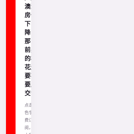
澳洲
房价
下
降，
那以
前买
的楼
花还
要不
要成
交?
点击蓝
色字免
费订
阅，澳