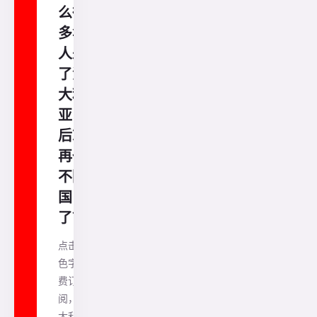
么很
多华
人来
了澳
大利
亚以
后就
再也
不回
国
了？
点击蓝
色字免
费订
阅，澳
大利亚