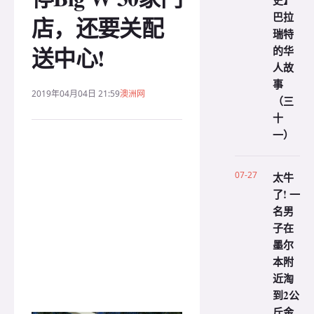
史】
巴拉
店，还要关配
瑞特
送中心!
的华
人故
事
2019年04月04日 21:59
澳洲网
（三
十
一）
07-27
太牛
了! 一
名男
子在
墨尔
本附
近淘
到2公
斤金