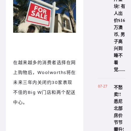
块! 有
人出
价$16
万澳
币, 男
子高
兴到
睡不
着
在越来越多的消费者选择在网
觉......
上购物后，Woolworths将在
未来三年内关闭约30家表现
07-27
不愁
不佳的Big W门店和两个配送
卖!!
悉尼
中心。
北部
房价
节节
攀升!