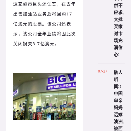
这家超市巨头还证实，在去年
供不
应求,
出售加油站业务后将回购17
大批
亿澳元的股票。该公司还表
买家
对市
示，该公司全年业绩将因此次
场充
关闭损失3.7亿澳元。
满信
心!
07-27
骇人
听
闻!!
中国
单亲
妈妈
远嫁
澳洲,
被西