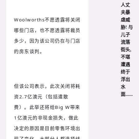
人丈
夫暴
虐威
Woolworths不愿透露将关闭
胁! 与
哪些门店，也不愿透露将裁员
儿子
多少，因为该公司仍在与门店
流落
街头,
的房东谈判。
不堪
遭遇
终于
浮出
但该公司表示，此次关闭将耗
水
面......
资2.7亿澳元（包括遣散
费）。此举还将给Big W带来
1亿澳元的非现金损失，做此
决定的原因是目前零售环境出
现了变化，大部分人都选择线