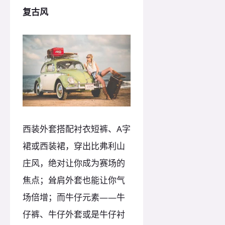
复古风
西装外套搭配衬衣短裤、A字
裙或西装裙，穿出比弗利山
庄风，绝对让你成为赛场的
焦点；耸肩外套也能让你气
场倍增；而牛仔元素——牛
仔裤、牛仔外套或是牛仔衬