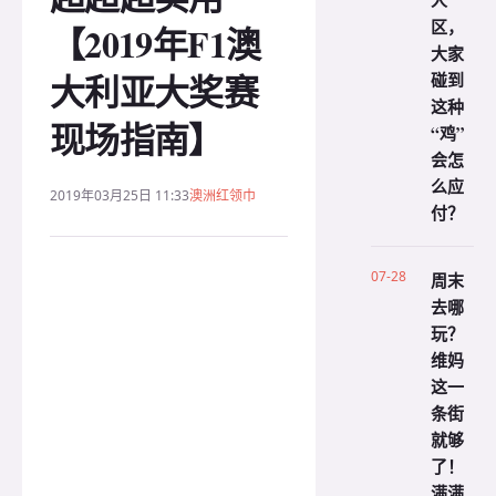
人
区，
【2019年F1澳
大家
大利亚大奖赛
碰到
这种
现场指南】
“鸡”
会怎
么应
2019年03月25日 11:33
澳洲红领巾
付？
07-28
周末
去哪
玩？
维妈
这一
条街
就够
了！
满满