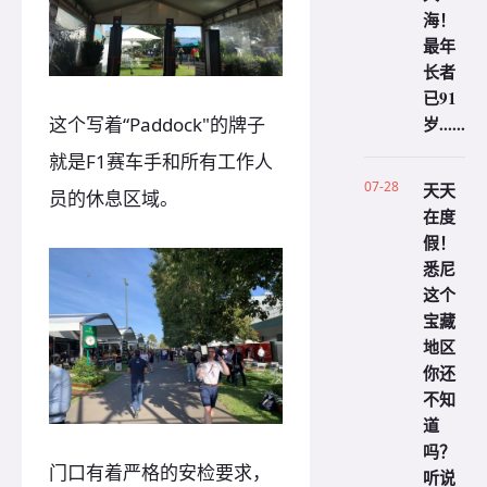
海！
最年
长者
已91
岁......
这个写着“Paddock"的牌子
就是F1赛车手和所有工作人
07-28
天天
员的休息区域。
在度
假！
悉尼
这个
宝藏
地区
你还
不知
道
吗？
门口有着严格的安检要求，
听说