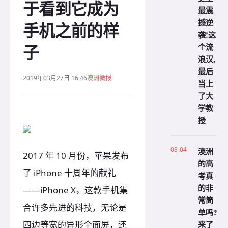
于看到它成为
最震
撼逆
手机之前的样
袭!这
子
个流
浪汉,
最后
2019年03月27日 16:46
澳洲微报
当上
了大
学教
授
08-04
澳洲
2017 年 10 月份，苹果发布
的高
了 iPhone 十周年的献礼
考真
的非
——iPhone X，这款手机集
常简
合许多先进的科技，无论是
单吗?
四边等宽的异形全面屏，还
来了