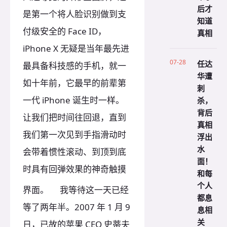
后才
是第一个将人脸识别做到支
知道
付级安全的 Face ID，
真相
iPhone X 无疑是当年最先进
07-28
任达
最具备科技感的手机，就一
华遭
如十年前，它最早的前辈第
刺
一代 iPhone 诞生时一样。
杀，
背后
让我们把时间往回退，直到
真相
我们第一次见到手指滑动时
浮出
水
会带着惯性滚动、到顶到底
面！
时具有回弹效果的神奇触摸
和每
个人
界面。
我等待这一天已经
都息
等了两年半。2007 年 1 月 9
息相
关
日，已故的苹果 CEO 史蒂夫