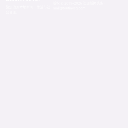
版权 © 2019–2026 澳洲新闻头条 ·
聚焦澳洲本地新闻、生活与社
mail@toutiaosg.com
会资讯。