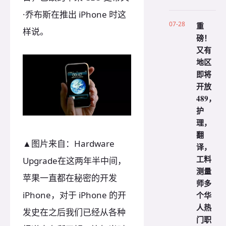
·乔布斯在推出 iPhone 时这
07-28
重
样说。
磅！
又有
地区
即将
开放
489，
护
理，
翻
▲图片来自：Hardware
译，
工料
Upgrade在这两年半中间，
测量
苹果一直都在秘密的开发
师多
iPhone，对于 iPhone 的开
个华
人热
发史在之后我们已经从各种
门职