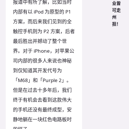
报道中有所了解，比如当时
业皆
可走
内部有以 iPod 为原型的 P1
州
方案，而后来我们见到的全
担！
触控手机则为 P2 方案，后者
最后胜出并撼动了整个世
界。对于 iPhone，对苹果公
司内部的很多人来说也神秘
到仅知道其开发代号为
「M68」和「Purple 2」。
但是在过去十多年后，我们
终于有机会去看到这款伟大
的手机还没有最终成型，安
静地躺在一块红色电路板时