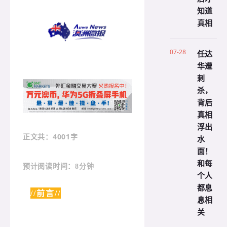
知道
真相
07-28
任达
华遭
刺
杀，
背后
真相
浮出
：4001字
正文共
水
面！
和每
预计阅读时间：8分钟
个人
都息
//前言//
息相
关