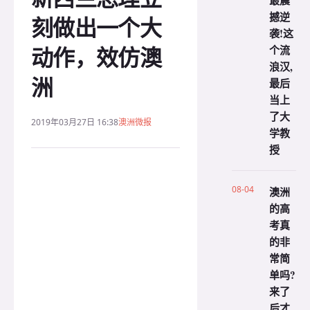
最震
撼逆
刻做出一个大
袭!这
动作，效仿澳
个流
浪汉,
洲
最后
当上
了大
2019年03月27日 16:38
澳洲微报
学教
授
08-04
澳洲
的高
考真
的非
常简
单吗?
来了
后才