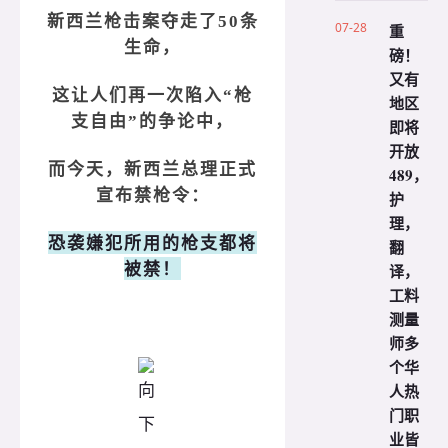
新西兰枪击案夺走了50条
07-28
重
生命，
磅！
又有
这让人们再一次陷入“枪
地区
支自由”的争论中，
即将
开放
而今天，新西兰总理正式
489，
宣布禁枪令：
护
理，
恐袭嫌犯所用的枪支都将
翻
被禁！
译，
工料
测量
师多
个华
人热
门职
业皆