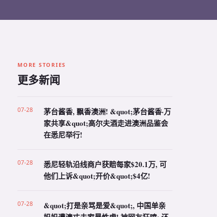
MORE STORIES
更多新闻
07-28
茅台酱香, 飘香澳洲! &quot;茅台酱香·万
家共享&quot;高尔夫酒走进澳洲品鉴会
在悉尼举行!
07-28
悉尼轻轨沿线商户获赔每家$20.1万, 可
他们上诉&quot;开价&quot;$4亿!
07-28
&quot;打是亲骂是爱&quot;, 中国单亲