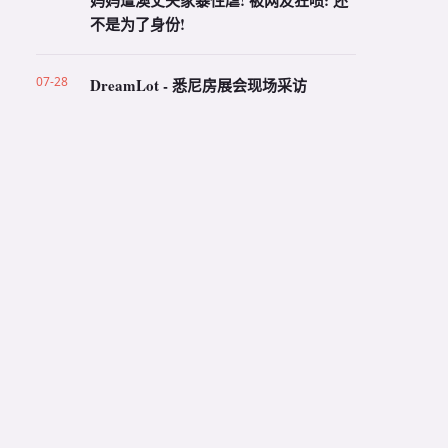
妈妈遭澳丈夫家暴性虐! 被网友狂喷: 还
不是为了身份!
07-28
DreamLot - 悉尼房展会现场采访