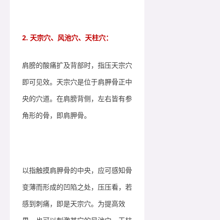
2. 天宗穴、风池穴、天柱穴：
肩膀的酸痛扩及背部时，指压天宗穴
即可见效。天宗穴是位于肩胛骨正中
央的穴道。在肩膀背侧，左右皆有参
角形的骨，即肩胛骨。
以指触摸肩胛骨的中央，应可感知骨
变薄而形成的凹陷之处，压压看，若
感到刺痛，即是天宗穴。为提高效