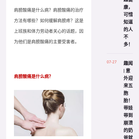
康，
肩膀酸痛是什么病？肩膀酸痛的治疗
可惜
方法有哪些？如何缓解肩膀疼？这是
知道
的人
上班族和体力劳动者关心的话题，因
不
为他们是肩膀酸痛的主要受害者。
多！
07-27
趣闻
| 意
肩膀酸痛是什么病？
外迎
来五
胞
胎！
带娃
带到
崩溃
的奶
爸就