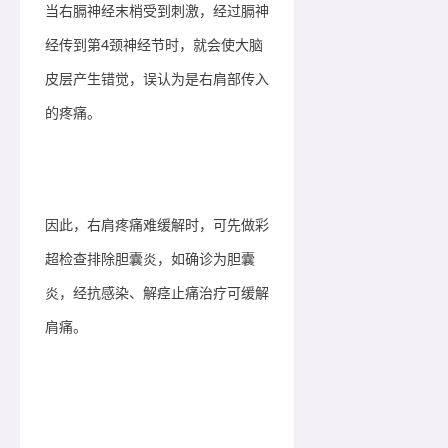
当右膈神经末梢受到刺激，经过膈神
经传到第4颈神经节时，就会使大脑
皮层产生错觉，误认为是右肩部传入
的疼痛。
因此，右肩疼痛难缓解时，可先做彩
超检查排除胆囊炎，如确诊为胆囊
炎，经抗感染、解痉止痛治疗可缓解
肩痛。