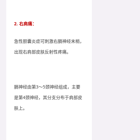
2. 右肩痛：
急性胆囊炎症可刺激右膈神经末梢，
出现右肩部皮肤反射性疼痛。
膈神经由第3～5颈神经组成，主要
是第4颈神经，其分支分布于肩部皮
肤上。