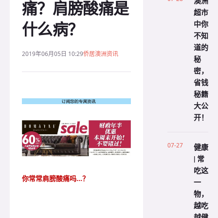
澳洲
痛？肩膀酸痛是
超市
什么病？
中你
不知
道的
2019年06月05日 10:29
侨居澳洲资讯
秘
密，
省钱
秘籍
大公
开！
07-27
健康
| 常
吃这
你常常肩膀酸痛吗...？
一
物，
越吃
越健