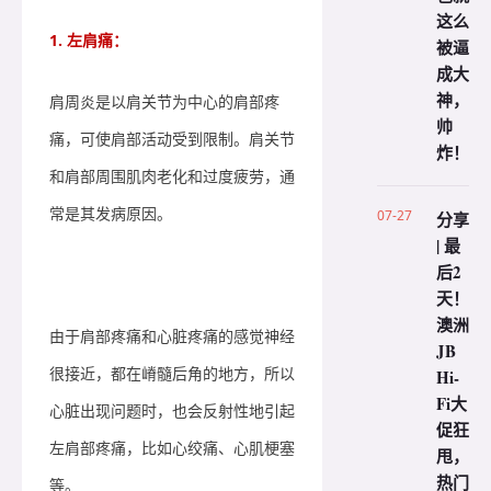
这么
1. 左肩痛：
被逼
成大
神，
肩周炎是以肩关节为中心的肩部疼
帅
痛，可使肩部活动受到限制。肩关节
炸！
和肩部周围肌肉老化和过度疲劳，通
常是其发病原因。
07-27
分享
| 最
后2
天！
澳洲
由于肩部疼痛和心脏疼痛的感觉神经
JB
很接近，都在嵴髓后角的地方，所以
Hi-
Fi大
心脏出现问题时，也会反射性地引起
促狂
左肩部疼痛，比如心绞痛、心肌梗塞
甩，
热门
等。