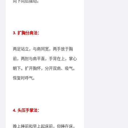
向下向后摆动。
3. 扩胸分肩法：
两足站立，与肩同宽，两手放于胸
前，两肘与肩平直，手背在上，掌心
朝下。扩开胸怀，分开双肩、吸气。
恢复时呼气。
4. 头压手掌法：
晚上睡前和早上起床前，仰睡在床，