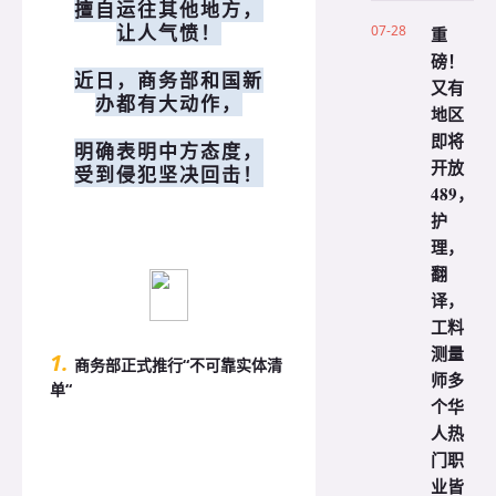
擅自运往其他地方，
让人气愤！
07-28
重
磅！
近日，商务部和国新
又有
办都有大动作，
地区
即将
明确表明中方态度，
开放
受到侵犯坚决回击！
489，
护
理，
翻
译，
工料
测量
1.
商务部正式推行“不可靠实体清
师多
单“
个华
人热
门职
业皆