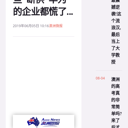
最震
撼逆
的企业都慌了...
袭!这
个流
2019年06月05日 10:16
澳洲微报
浪汉,
最后
当上
了大
学教
授
08-04
澳洲
的高
考真
的非
常简
单吗?
来了
后才