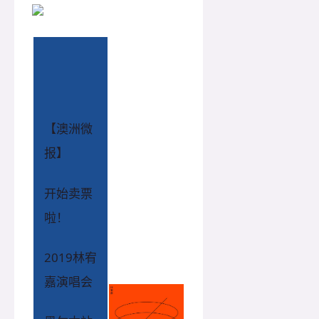
【澳洲微
报】
开始卖票
啦！
2019林宥
嘉演唱会