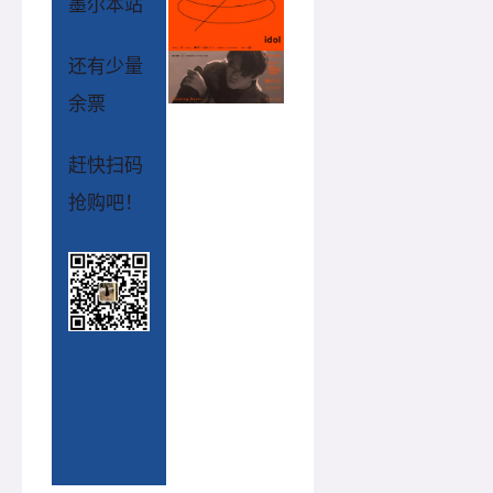
墨尔本站
还有少量
余票
赶快扫码
抢购吧！